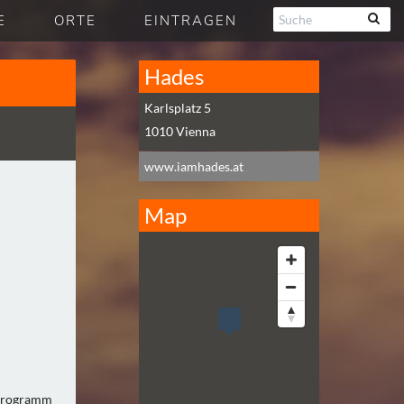
E
ORTE
EINTRAGEN
Hades
Karlsplatz 5
1010
Vienna
www.iamhades.at
Map
ikprogramm