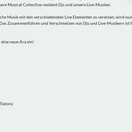
ere Musical Collective resident Djs und unsere Live-Musiker.
sche Musik mit den verschiedensten Live Elementen zu vereinen, wird nun
. Das Zusammenführen und Verschmelzen von Djs und Live-Musikern ist 
 eine neue Ära ein!
 Zielony