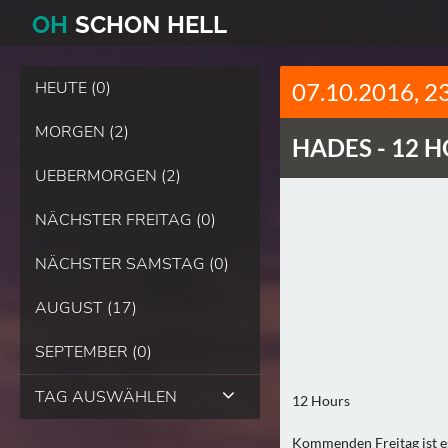
O
H
SCHO
N
HELL
HEUTE (0)
07.10.2016, 2
MORGEN (2)
HADES -
12 H
UEBERMORGEN (2)
NÄCHSTER FREITAG (0)
NÄCHSTER SAMSTAG (0)
AUGUST (17)
SEPTEMBER (0)
TAG AUSWÄHLEN
12 Hours
Kommenden Freitag ist es