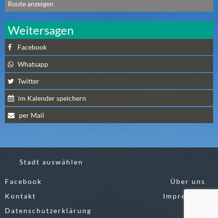
Route anzeigen
A
U
Weitersagen
G
U
Facebook
S
Whatsapp
T
(
Twitter
1
im Kalender speichern
7
)
per Mail
S
E
P
Stadt auswählen
T
Facebook
Über uns
E
Kontakt
M
Impressum
B
Datenschutzerklärung