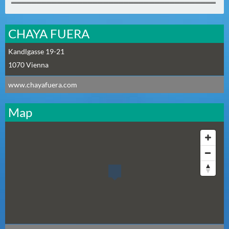
════════════════════════════════════════
N
Ä
C
CHAYA FUERA
H
Kandlgasse 19-21
S
1070
Vienna
T
E
www.chayafuera.com
R
S
Map
A
M
S
T
A
G
(
0
)