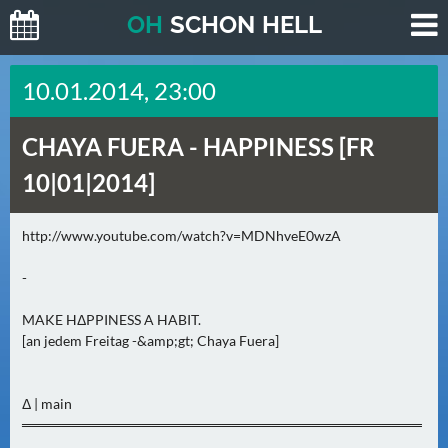
O
H
SCHO
N
HELL
H
10.01.2014, 23:00
E
U
CHAYA FUERA -
HAPPINESS [FR
T
E
10|01|2014]
(
0
http://www.youtube.com/watch?v=MDNhveE0wzA
)
-
M
O
MAKE HΔPPINESS A HABIT.
[an jedem Freitag -&amp;gt; Chaya Fuera]
R
G
E
Δ | main
N
════════════════════════════════════════
(