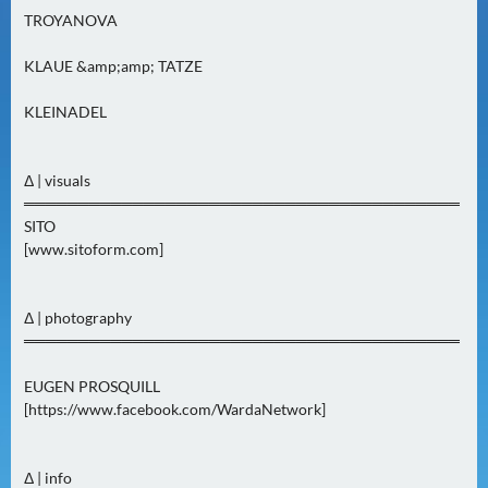
2
TROYANOVA
)
KLAUE &amp;amp; TATZE
U
KLEINADEL
E
B
E
Δ | visuals
R
════════════════════════════════════════
M
SITO
[www.sitoform.com]
O
R
G
Δ | photography
E
════════════════════════════════════════
N
(
EUGEN PROSQUILL
0
[https://www.facebook.com/WardaNetwork]
)
Δ | info