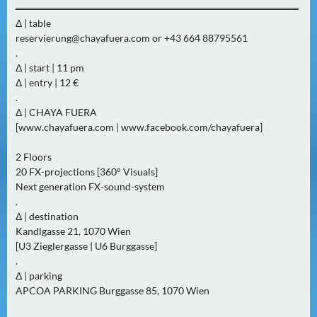
N
════════════════════════════════════════
Ä
Δ | table
C
reservierung@chayafuera.com
or +43 664 88795561
H
.
Δ | start | 11 pm
S
Δ | entry | 12 €
T
.
E
Δ | CHAYA FUERA
R
[www.chayafuera.com | www.facebook.com/chayafuera]
F
R
2 Floors
E
20 FX-projections [360° Visuals]
Next generation FX-sound-system
I
.
T
Δ | destination
A
Kandlgasse 21, 1070 Wien
G
[U3 Zieglergasse | U6 Burggasse]
(
.
0
Δ | parking
)
APCOA PARKING Burggasse 85, 1070 Wien