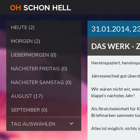
O
H
SCHO
N
HELL
HEUTE (2)
31.01.2014, 2
MORGEN (2)
DAS WERK -
UEBERMORGEN (0)
Hereinspaziert, hereinspa
NÄCHSTER FREITAG (0)
Jahreswechsel gut übers
NÄCHSTER SAMSTAG (0)
Wir wären nicht wir, wen
AUGUST (17)
klappt's nächstes Jahr!
Als Streicheleinheit für 
SEPTEMBER (0)
Briefmarken sammeln tun
TAG AUSWÄHLEN
Alles ist möglich, nichts i