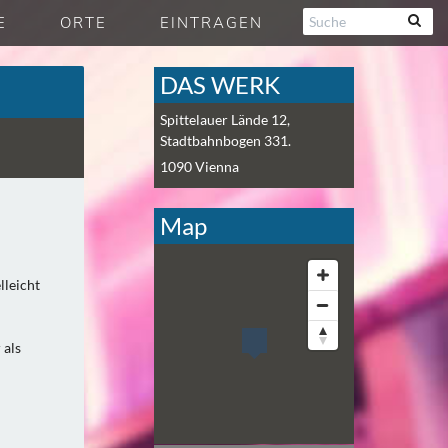
E
ORTE
EINTRAGEN
DAS WERK
Spittelauer Lände 12,
Stadtbahnbogen 331.
1090
Vienna
Map
lleicht
 als