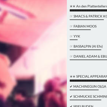
✭✭ An den Plattentelle
▀▀▀▀▀▀▀▀▀▀▀▀▀▀▀
☞ SMACS & PATRICK 
▔▔▔▔▔▔▔▔▔▔▔▔▔
☞ FABIAN MOOS
▔▔▔▔▔▔▔▔
☞ YYK
▔▔▔
☞ BASSALPIN (Al Efx)
▔▔▔▔▔▔▔▔▔▔▔▔
☞ DANIEL ADAM & EB
▔▔▔▔▔▔▔▔▔▔▔▔▔▔
✭✭ SPECIAL APPEARA
▀▀▀▀▀▀▀▀▀▀▀▀▀▀▀
✔ MACHINEGUN OLGA
▔▔▔▔▔▔▔▔▔▔▔
✔ SCHMUCKE SCHMIN
▔▔▔▔▔▔▔▔▔▔▔▔
✔ SPIELBUDEN