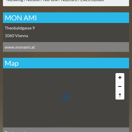
N
Ä
MON AMI
C
H
Theobaldgasse 9
S
1060
Vienna
T
E
www.monami.at
R
S
Map
A
M
S
T
A
G
(
0
)