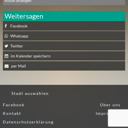
Route anzeigen
A
U
Weitersagen
G
U
Facebook
S
Whatsapp
T
Twitter
(
1
im Kalender speichern
7
per Mail
)
S
E
Stadt auswählen
P
T
Facebook
Über uns
E
Kontakt
Impressum
M
Datenschutzerklärung
B