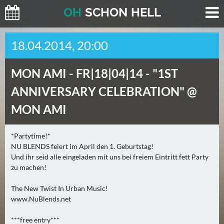
O
H
SCHO
N
HELL
H
18.04.2014, 20:00
E
U
MON AMI -
FR|18|04|14 - "1ST
T
E
ANNIVERSARY CELEBRATION" @
(
MON AMI
0
)
*Partytime!*
NU BLENDS feiert im April den 1. Geburtstag!
M
Und ihr seid alle eingeladen mit uns bei freiem Eintritt fett Party
O
zu machen!
R
G
The New Twist In Urban Music!
E
www.NuBlends.net
N
(
***free entry***