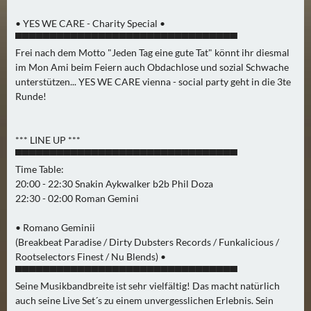
0
• YES WE CARE - Charity Special •
)
▀▀▀▀▀▀▀▀▀▀▀▀▀▀▀▀▀▀▀▀▀▀▀▀▀▀▀▀▀▀▀▀
Frei nach dem Motto "Jeden Tag eine gute Tat" könnt ihr diesmal
U
im Mon Ami beim Feiern auch Obdachlose und sozial Schwache
E
unterstützen... YES WE CARE vienna - social party geht in die 3te
B
Runde!
E
R
*** LINE UP ***
M
▀▀▀▀▀▀▀▀▀▀▀▀▀▀▀▀▀▀▀▀▀▀▀▀▀▀▀▀▀▀▀▀
O
Time Table:
R
20:00 - 22:30 Snakin Aykwalker b2b Phil Doza
G
22:30 - 02:00 Roman Gemini
E
N
• Romano Geminii
(Breakbeat Paradise / Dirty Dubsters Records / Funkalicious /
(
Rootselectors Finest / Nu Blends) •
0
▀▀▀▀▀▀▀▀▀▀▀▀▀▀▀▀▀▀▀▀▀▀▀▀▀▀▀▀▀▀▀▀
)
Seine Musikbandbreite ist sehr vielfältig! Das macht natürlich
auch seine Live Set´s zu einem unvergesslichen Erlebnis. Sein