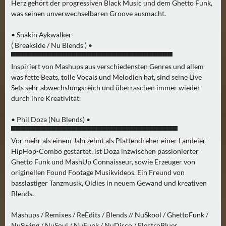
N
Herz gehört der progressiven Black Music und dem Ghetto Funk,
Ä
was seinen unverwechselbaren Groove ausmacht.
C
• Snakin Aykwalker
H
( Breakside / Nu Blends ) •
S
▀▀▀▀▀▀▀▀▀▀▀▀▀▀▀▀▀▀▀▀▀▀▀▀▀▀▀▀▀▀▀▀
T
Inspiriert von Mashups aus verschiedensten Genres und allem
E
was fette Beats, tolle Vocals und Melodien hat, sind seine Live
R
Sets sehr abwechslungsreich und überraschen immer wieder
F
durch ihre Kreativität.
R
• Phil Doza (Nu Blends) •
E
▀▀▀▀▀▀▀▀▀▀▀▀▀▀▀▀▀▀▀▀▀▀▀▀▀▀▀▀▀▀▀▀▀
I
Vor mehr als einem Jahrzehnt als Plattendreher einer Landeier-
T
HipHop-Combo gestartet, ist Doza inzwischen passionierter
A
Ghetto Funk und MashUp Connaisseur, sowie Erzeuger von
G
originellen Found Footage Musikvideos. Ein Freund von
(
basslastiger Tanzmusik, Oldies in neuem Gewand und kreativen
Blends.
0
)
Mashups / Remixes / ReEdits / Blends // NuSkool / GhettoFunk /
NuSwing / NuSoul / NuFunk / NuDisco / ElectroBlues