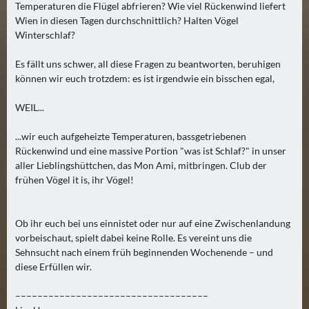
Temperaturen die Flügel abfrieren? Wie viel Rückenwind liefert
0
Wien in diesen Tagen durchschnittlich? Halten Vögel
)
Winterschlaf?
U
Es fällt uns schwer, all diese Fragen zu beantworten, beruhigen
E
können wir euch trotzdem: es ist irgendwie ein bisschen egal,
B
WEIL...
E
R
...wir euch aufgeheizte Temperaturen, bassgetriebenen
M
Rückenwind und eine massive Portion "was ist Schlaf?" in unser
O
aller Lieblingshüttchen, das Mon Ami, mitbringen. Club der
R
frühen Vögel it is, ihr Vögel!
G
E
Ob ihr euch bei uns einnistet oder nur auf eine Zwischenlandung
N
vorbeischaut, spielt dabei keine Rolle. Es vereint uns die
(
Sehnsucht nach einem früh beginnenden Wochenende – und
0
diese Erfüllen wir.
)
–––––––––––––––––––––––––––––––––––