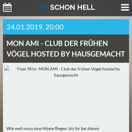
O
H
SCHO
N
HELL
H
24.01.2019, 20:00
E
U
MON AMI -
CLUB DER FRÜHEN
T
E
VÖGEL HOSTED BY HAUSGEMACHT
(
2
)
M
O
R
G
E
N
Wie weit muss eine Möwe fliegen, bis ihr bei diesen
(