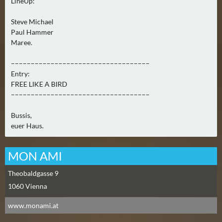
N
LineUp:
Ä
Steve Michael
C
Paul Hammer
H
Maree.
S
T
–––––––––––––––––––––––––––––––––––
E
Entry:
R
FREE LIKE A BIRD
–––––––––––––––––––––––––––––––––––
F
R
Bussis,
E
euer Haus.
I
T
MON AMI
A
G
Theobaldgasse 9
(
1060
Vienna
0
)
www.monami.at