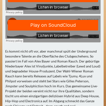
0
)
U
E
B
E
R
M
Es kommt nicht oft vor, aber manchmal spült der Underground
O
besondere Talente an die Oberfläche des Clubgeschehens. So
R
passiert im Fall von Alex Bayer und Roman Rauch. Der gebürtige
G
Niederbayer Alex ist Vinyljunkie, Labelbetreiber (Lewd and Loud)
und begnadeter House-Produzent. Der Wahl-Wiener Roman
E
Rauch kann bereits Releases auf Labels wie Tjumy, 4Lux und
N
Philpot vorweisen und steht bei Stars wie Gilles Peterson,
(
Jimpster und Soulphiction hoch im Kurs. Das gemeinsame Live-
0
Projekt der beiden vereint nicht nur ihre Qualitäten, sondern
)
tischt uns einen einzigartigen deliziösen Hybrid aus Deep House,
Hip-Hop und Electronica auf. Im Abgang schmeckt das Ganze
nach Chicago und Detroit - deep, rough and real.