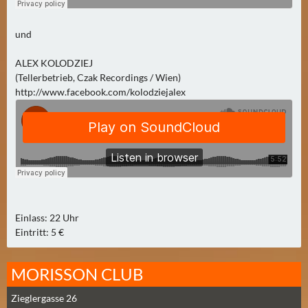
N
Ä
und
C
H
ALEX KOLODZIEJ
S
(Tellerbetrieb, Czak Recordings / Wien)
T
http://www.facebook.com/kolodziejalex
E
R
S
A
M
S
T
Einlass: 22 Uhr
A
Eintritt: 5 €
G
(
MORISSON CLUB
0
)
Zieglergasse 26