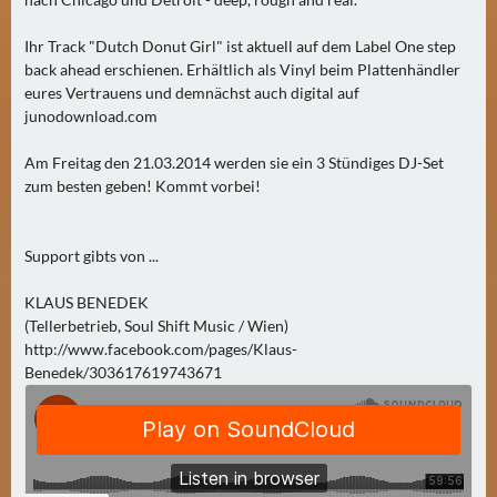
N
Ä
Ihr Track "Dutch Donut Girl" ist aktuell auf dem Label One step
C
back ahead erschienen. Erhältlich als Vinyl beim Plattenhändler
H
eures Vertrauens und demnächst auch digital auf
S
junodownload.com
T
E
Am Freitag den 21.03.2014 werden sie ein 3 Stündiges DJ-Set
zum besten geben! Kommt vorbei!
R
F
R
Support gibts von ...
E
I
KLAUS BENEDEK
T
(Tellerbetrieb, Soul Shift Music / Wien)
A
http://www.facebook.com/pages/Klaus-
Benedek/303617619743671
G
(
0
)