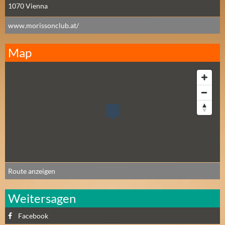
1070
Vienna
A
U
www.morissonclub.at/
G
U
Map
S
T
(
1
7
)
S
E
P
Route anzeigen
T
E
Weitersagen
M
B
Facebook