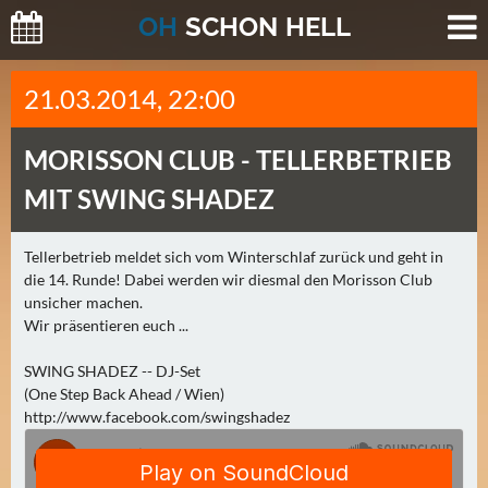
O
H
SCHO
N
HELL
H
21.03.2014, 22:00
E
U
MORISSON CLUB -
TELLERBETRIEB
T
E
MIT SWING SHADEZ
(
2
Tellerbetrieb meldet sich vom Winterschlaf zurück und geht in
)
die 14. Runde! Dabei werden wir diesmal den Morisson Club
unsicher machen.
M
Wir präsentieren euch ...
O
SWING SHADEZ -- DJ-Set
R
(One Step Back Ahead / Wien)
G
http://www.facebook.com/swingshadez
E
N
(