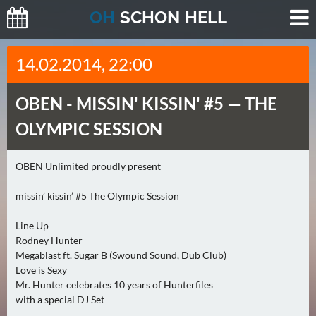
O
H
SCHO
N
HELL
H
14.02.2014, 22:00
E
U
OBEN -
MISSIN' KISSIN' #5 — THE
T
E
OLYMPIC SESSION
(
2
OBEN Unlimited proudly present
)
missin’ kissin’ #5 The Olympic Session
M
O
Line Up
Rodney Hunter
R
Megablast ft. Sugar B (Swound Sound, Dub Club)
G
Love is Sexy
E
Mr. Hunter celebrates 10 years of Hunterfiles
N
with a special DJ Set
(