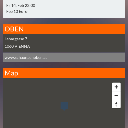
2
Fr 14. Feb 22:00
)
Fee 10 Euro
U
OBEN
E
B
Lehargasse 7
E
1060
VIENNA
R
www.schaunachoben.at
M
O
Map
R
G
E
N
(
0
)