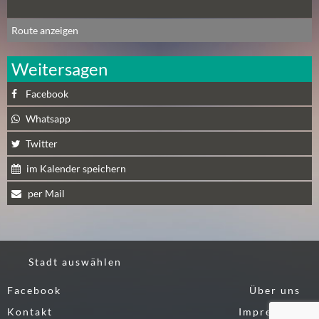
N
Ä
Route anzeigen
C
H
Weitersagen
S
T
Facebook
E
Whatsapp
R
F
Twitter
R
im Kalender speichern
E
I
per Mail
T
A
G
(
Stadt auswählen
0
Facebook
)
Über uns
Kontakt
Impressum