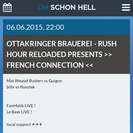
O
H
SCHO
N
HELL
H
06.06.2015, 22:00
E
U
OTTAKRINGER BRAUEREI -
RUSH
T
E
HOUR RELOADED PRESENTS >>
(
FRENCH CONNECTION <<
2
)
Mat Weasel Busters vs Guigoo
billx vs floxytek
M
O
R
Fant4stik LIVE !
G
Le Bask LIVE !
E
N
local support ✈✈✈
(