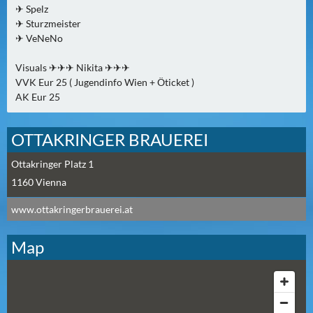
✈ Spelz
2
✈ Sturzmeister
)
✈ VeNeNo
U
Visuals ✈✈✈ Nikita ✈✈✈
E
VVK Eur 25 ( Jugendinfo Wien + Öticket )
B
AK Eur 25
E
R
OTTAKRINGER BRAUEREI
M
O
Ottakringer Platz 1
R
1160
Vienna
G
www.ottakringerbrauerei.at
E
N
Map
(
0
)