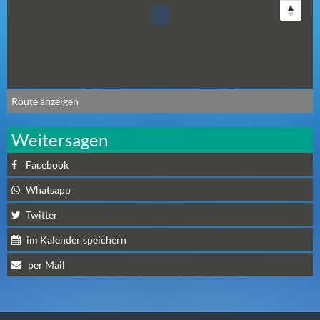
N
Ä
C
H
S
T
Route anzeigen
E
R
Weitersagen
F
R
Facebook
E
I
Whatsapp
T
Twitter
A
G
im Kalender speichern
(
per Mail
0
)