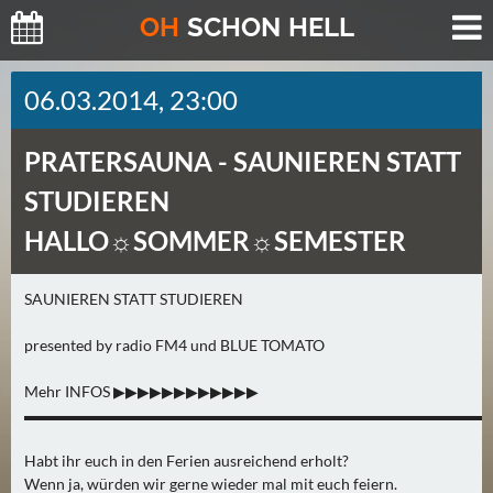
O
H
SCHO
N
HELL
H
06.03.2014, 23:00
E
U
PRATERSAUNA -
SAUNIEREN STATT
T
E
STUDIEREN
(
HALLO☼SOMMER☼SEMESTER
0
)
SAUNIEREN STATT STUDIEREN
M
presented by radio FM4 und BLUE TOMATO
O
R
Mehr INFOS ▶▶▶▶▶▶▶▶▶▶▶▶
G
▬▬▬▬▬▬▬▬▬▬▬▬▬▬▬▬▬▬▬▬▬▬▬▬▬▬▬▬▬▬
E
N
Habt ihr euch in den Ferien ausreichend erholt?
(
Wenn ja, würden wir gerne wieder mal mit euch feiern.