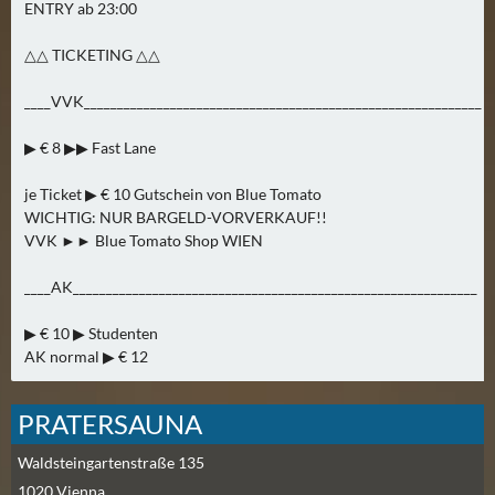
ENTRY ab 23:00
N
Ä
△△ TICKETING △△
C
H
____VVK____________________________________________________________
S
T
▶ € 8 ▶▶ Fast Lane
E
je Ticket ▶ € 10 Gutschein von Blue Tomato
R
WICHTIG: NUR BARGELD-VORVERKAUF!!
S
VVK ►► Blue Tomato Shop WIEN
A
M
____AK_____________________________________________________________
S
T
▶ € 10 ▶ Studenten
A
AK normal ▶ € 12
G
(
PRATERSAUNA
0
)
Waldsteingartenstraße 135
1020
Vienna