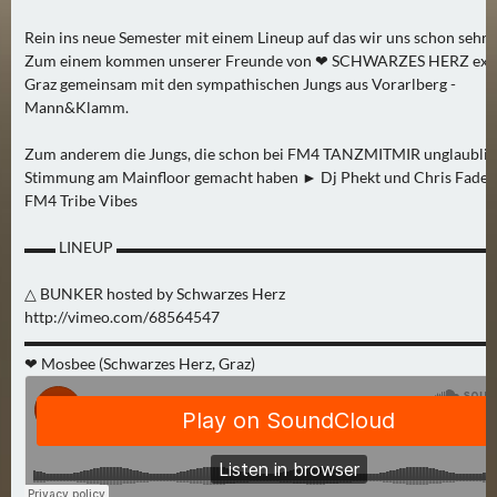
2
Rein ins neue Semester mit einem Lineup auf das wir uns schon sehr 
)
Zum einem kommen unserer Freunde von ❤︎ SCHWARZES HERZ extr
Graz gemeinsam mit den sympathischen Jungs aus Vorarlberg -
U
Mann&Klamm.
E
B
Zum anderem die Jungs, die schon bei FM4 TANZMITMIR unglaubli
E
Stimmung am Mainfloor gemacht haben ► Dj Phekt und Chris Fader
FM4 Tribe Vibes
R
M
▬▬ LINEUP ▬▬▬▬▬▬▬▬▬▬▬▬▬▬▬▬▬▬▬▬▬▬▬▬
O
R
△ BUNKER hosted by Schwarzes Herz
G
http://vimeo.com/68564547
E
▬▬▬▬▬▬▬▬▬▬▬▬▬▬▬▬▬▬▬▬▬▬▬▬▬▬▬▬▬▬
N
❤︎ Mosbee (Schwarzes Herz, Graz)
(
2
)