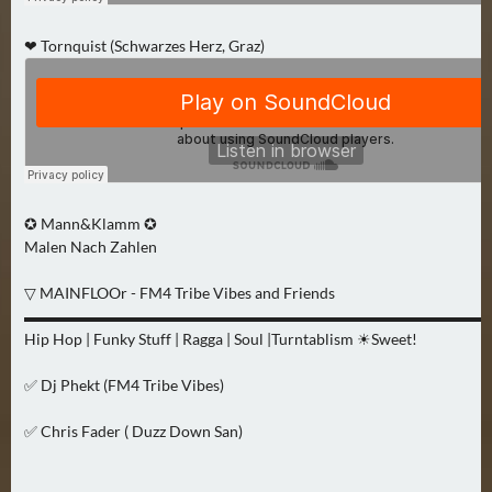
N
Ä
❤︎ Tornquist (Schwarzes Herz, Graz)
C
H
S
T
E
R
F
✪ Mann&Klamm ✪
R
Malen Nach Zahlen
E
I
▽ MAINFLOOr - FM4 Tribe Vibes and Friends
▬▬▬▬▬▬▬▬▬▬▬▬▬▬▬▬▬▬▬▬▬▬▬▬▬▬▬▬▬▬
T
Hip Hop | Funky Stuff | Ragga | Soul |Turntablism ☀︎Sweet!
A
G
✅ Dj Phekt (FM4 Tribe Vibes)
(
0
✅ Chris Fader ( Duzz Down San)
)