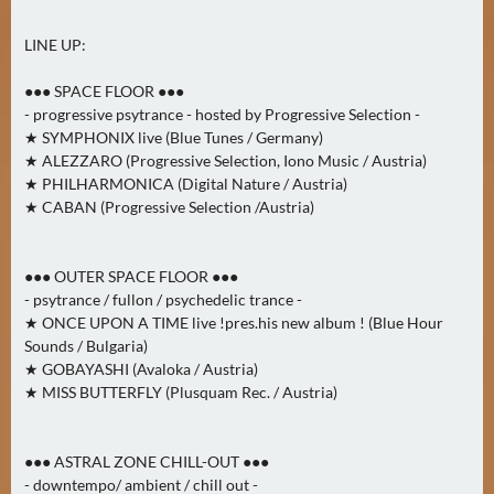
N
Ä
LINE UP:
C
H
●●● SPACE FLOOR ●●●
- progressive psytrance - hosted by Progressive Selection -
S
★ SYMPHONIX live (Blue Tunes / Germany)
T
★ ALEZZARO (Progressive Selection, Iono Music / Austria)
E
★ PHILHARMONICA (Digital Nature / Austria)
R
★ CABAN (Progressive Selection /Austria)
S
A
M
●●● OUTER SPACE FLOOR ●●●
- psytrance / fullon / psychedelic trance -
S
★ ONCE UPON A TIME live !pres.his new album ! (Blue Hour
T
Sounds / Bulgaria)
A
★ GOBAYASHI (Avaloka / Austria)
G
★ MISS BUTTERFLY (Plusquam Rec. / Austria)
(
0
)
●●● ASTRAL ZONE CHILL-OUT ●●●
- downtempo/ ambient / chill out -