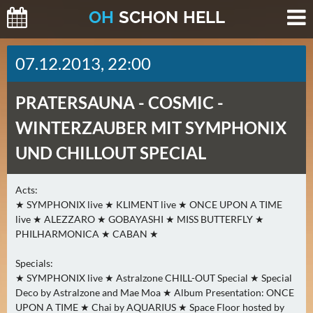
O
H
SCHO
N
HELL
H
07.12.2013, 22:00
E
U
PRATERSAUNA -
COSMIC -
T
E
WINTERZAUBER MIT SYMPHONIX
(
UND CHILLOUT SPECIAL
2
)
Acts:
★ SYMPHONIX live ★ KLIMENT live ★ ONCE UPON A TIME
M
live ★ ALEZZARO ★ GOBAYASHI ★ MISS BUTTERFLY ★
O
PHILHARMONICA ★ CABAN ★
R
G
Specials:
E
★ SYMPHONIX live ★ Astralzone CHILL-OUT Special ★ Special
N
Deco by Astralzone and Mae Moa ★ Album Presentation: ONCE
(
UPON A TIME ★ Chai by AQUARIUS ★ Space Floor hosted by