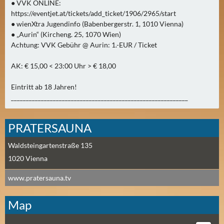
E
● VVK ONLINE:
https://eventjet.at/tickets/add_ticket/1906/2965/start
R
● wienXtra Jugendinfo (Babenbergerstr. 1, 1010 Vienna)
(
● „Aurin“ (Kircheng. 25, 1070 Wien)
0
Achtung: VVK Gebühr @ Aurin: 1.-EUR / Ticket
)
AK: € 15,00 < 23:00 Uhr > € 18,00
Eintritt ab 18 Jahren!
___________________________________________________________
PRATERSAUNA
Waldsteingartenstraße 135
1020
Vienna
www.pratersauna.tv
Map