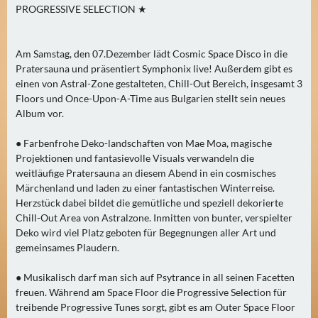
PROGRESSIVE SELECTION ★
0
)
Am Samstag, den 07.Dezember lädt Cosmic Space Disco in die
U
Pratersauna und präsentiert Symphonix live! Außerdem gibt es
E
einen von Astral-Zone gestalteten, Chill-Out Bereich, insgesamt 3
B
Floors und Once-Upon-A-Time aus Bulgarien stellt sein neues
E
Album vor.
R
● Farbenfrohe Deko-landschaften von Mae Moa, magische
M
Projektionen und fantasievolle Visuals verwandeln die
O
weitläufige Pratersauna an diesem Abend in ein cosmisches
R
Märchenland und laden zu einer fantastischen Winterreise.
G
Herzstück dabei bildet die gemütliche und speziell dekorierte
E
Chill-Out Area von Astralzone. Inmitten von bunter, verspielter
N
Deko wird viel Platz geboten für Begegnungen aller Art und
gemeinsames Plaudern.
(
0
● Musikalisch darf man sich auf Psytrance in all seinen Facetten
)
freuen. Während am Space Floor die Progressive Selection für
treibende Progressive Tunes sorgt, gibt es am Outer Space Floor