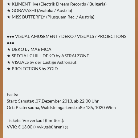
★ KLIMENT live (Electrik Dream Records / Bulgaria)
A
★ GOBAYASHI (Avaloka / Austria)
U
★ MISS BUTTERFLY (Plusquam Rec. / Austria)
G
U
S
●●● VISUAL AMUSEMENT / DEKO / VISUALS / PROJECTIONS
T
●●●
★ DEKO by MAE MOA
(
★ SPECIAL CHILL DEKO by ASTRALZONE
1
★ VISUALS by der Lustige Astronaut
7
★ PROJECTIONS by ZOID
)
S
___________________________________________________________
Facts:
E
Start: Samstag ,07.Dezember 2013, ab 22:00 Uhr
P
Ort: Pratersauna, Waldsteingartenstraße 135, 1020 Wien
T
E
Tickets: Vorverkauf (limitiert):
M
VVK: € 13,00 (+vvk gebühren) @
B