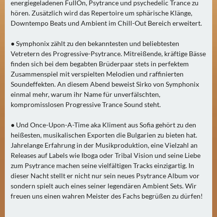
N
energiegeladenen FullOn, Psytrance und psychedelic Trance zu
Ä
hören. Zusätzlich wird das Repertoire um sphärische Klänge,
Downtempo Beats und Ambient im Chill-Out Bereich erweitert.
C
H
● Symphonix zählt zu den bekanntesten und beliebtesten
S
Vetretern des Progressive-Psytrance. Mitreißende, kräftige Bässe
T
finden sich bei dem begabten Brüderpaar stets in perfektem
E
Zusammenspiel mit verspielten Melodien und raffinierten
R
Soundeffekten. An diesem Abend beweist Sirko von Symphonix
F
einmal mehr, warum ihr Name für unverfälschten,
kompromisslosen Progressive Trance Sound steht.
R
E
● Und Once-Upon-A-Time aka Kliment aus Sofia gehört zu den
I
heißesten, musikalischen Exporten die Bulgarien zu bieten hat.
T
Jahrelange Erfahrung in der Musikproduktion, eine Vielzahl an
A
Releases auf Labels wie Iboga oder Tribal Vision und seine Liebe
G
zum Psytrance machen seine vielfältigen Tracks einzigartig. In
(
dieser Nacht stellt er nicht nur sein neues Psytrance Album vor
sondern spielt auch eines seiner legendären Ambient Sets. Wir
0
freuen uns einen wahren Meister des Fachs begrüßen zu dürfen!
)