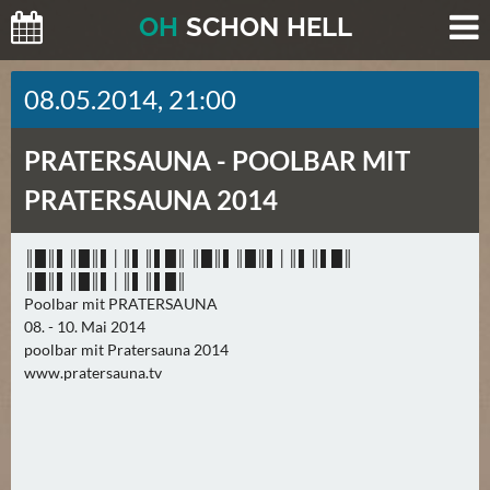
O
H
SCHO
N
HELL
H
08.05.2014, 21:00
E
U
PRATERSAUNA -
POOLBAR MIT
T
E
PRATERSAUNA 2014
(
0
║█║▌║█║▌│║▌║▌█║ ║█║▌║█║▌│║▌║▌█║
)
║█║▌║█║▌│║▌║▌█║
Poolbar mit PRATERSAUNA
M
08. - 10. Mai 2014
O
poolbar mit Pratersauna 2014
www.pratersauna.tv
R
G
E
N
(