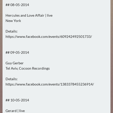
2
## 08-05-2014
)
Hercules and Love Affair | live
New York
U
E
Details:
B
https://www.facebook.com/events/609242492501733/
E
R
M
## 09-05-2014
O
Guy Gerber
R
Tel Aviv, Cocoon Recordings
G
E
Details:
N
https://www.facebook.com/events/1383378455236914/
(
2
## 10-05-2014
)
Gerard | live