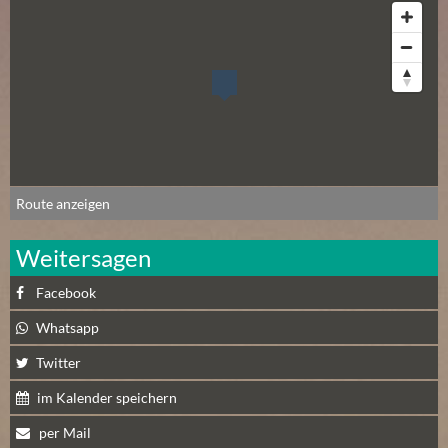
N
Ä
C
H
S
T
E
R
S
Route anzeigen
A
M
Weitersagen
S
Facebook
T
A
Whatsapp
G
Twitter
(
0
im Kalender speichern
)
per Mail