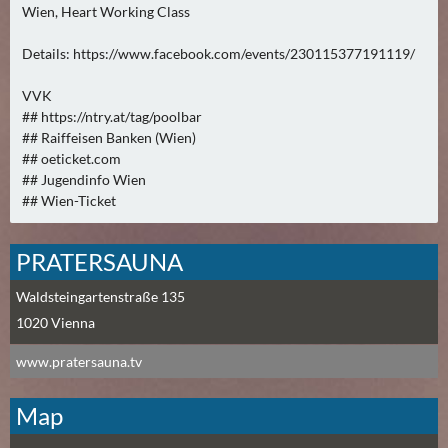
N
Wien, Heart Working Class
Ä
C
Details: https://www.facebook.com/events/230115377191119/
H
VVK
S
## https://ntry.at/tag/poolbar
T
## Raiffeisen Banken (Wien)
E
## oeticket.com
R
## Jugendinfo Wien
F
## Wien-Ticket
R
E
PRATERSAUNA
I
T
Waldsteingartenstraße 135
A
1020
Vienna
G
(
www.pratersauna.tv
0
)
Map