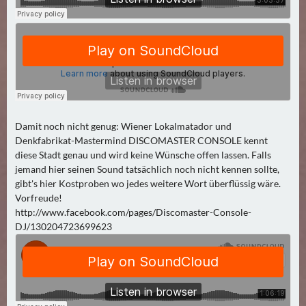
N
Ä
C
H
S
T
E
R
Damit noch nicht genug: Wiener Lokalmatador und
S
Denkfabrikat-Mastermind DISCOMASTER CONSOLE kennt
A
diese Stadt genau und wird keine Wünsche offen lassen. Falls
jemand hier seinen Sound tatsächlich noch nicht kennen sollte,
M
gibt's hier Kostproben wo jedes weitere Wort überflüssig wäre.
S
Vorfreude!
T
http://www.facebook.com/pages/Discomaster-Console-
A
DJ/130204723699623
G
(
0
)