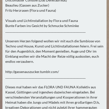
Discomaster Console (Das Denkfabrikat)
2
Beaulieu (Gassen aus Zucker)
)
Fritz Herzrasen (Flora und Fauna)
Visuals und Lichtinstallation by Flora und Fauna
U
Bunte Farben ins Gesicht by Schmucke Schminke
E
_______________________________________________________
B
E
Unserem Herzen folgend wollen wir mit euch die Symbiose von
R
Techno und House, Kunst und Lichtinstallationen feiern. Frei sein
M
für den Augenblick, den Moment genießen. Auge und Ohr im
O
Einklang wollen wir die Macht der Reize völlig auskosten, euch
endlos verzaubern.
R
G
http://gassenauszucker.tumblr.com/
E
_______________________________________________________
N
(
Dieses mal haben wir das FLORA UND FAUNA Kollektiv aus
0
Kassel, Göttingen und irgendwo dazwischen eingeladen. Bei
)
verschiedensten Veranstaltungen und Kooperationen in ihrer
Heimat haben die Jungs und Mädels mit ihren großartigen DJs,
kreativen Dekorationen und nicht zuletzt ihrer hammerguten