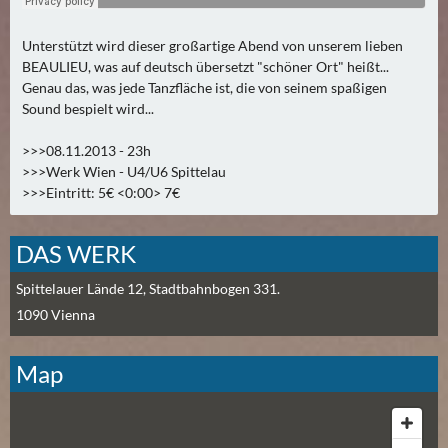
A
U
Unterstützt wird dieser großartige Abend von unserem lieben
G
BEAULIEU, was auf deutsch übersetzt "schöner Ort" heißt...
Genau das, was jede Tanzfläche ist, die von seinem spaßigen
U
Sound bespielt wird...
S
T
>>>08.11.2013 - 23h
(
>>>Werk Wien - U4/U6 Spittelau
1
>>>Eintritt: 5€ <0:00> 7€
7
)
DAS WERK
S
Spittelauer Lände 12, Stadtbahnbogen 331.
E
1090
Vienna
P
T
Map
E
M
B