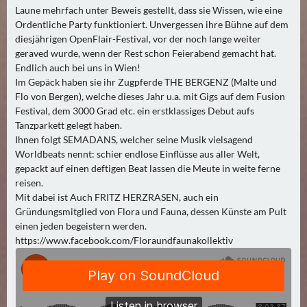
N
Laune mehrfach unter Beweis gestellt, dass sie Wissen, wie eine
Ä
Ordentliche Party funktioniert. Unvergessen ihre Bühne auf dem
C
diesjährigen OpenFlair-Festival, vor der noch lange weiter
H
geraved wurde, wenn der Rest schon Feierabend gemacht hat.
S
Endlich auch bei uns in Wien!
Im Gepäck haben sie ihr Zugpferde THE BERGENZ (Malte und
T
Flo von Bergen), welche dieses Jahr u.a. mit Gigs auf dem Fusion
E
Festival, dem 3000 Grad etc. ein erstklassiges Debut aufs
R
Tanzparkett gelegt haben.
F
Ihnen folgt SEMADANS, welcher seine Musik vielsagend
R
Worldbeats nennt: schier endlose Einflüsse aus aller Welt,
E
gepackt auf einen deftigen Beat lassen die Meute in weite ferne
I
reisen.
Mit dabei ist Auch FRITZ HERZRASEN, auch ein
T
Gründungsmitglied von Flora und Fauna, dessen Künste am Pult
A
einen jeden begeistern werden.
G
https://www.facebook.com/Floraundfaunakollektiv
(
0
)