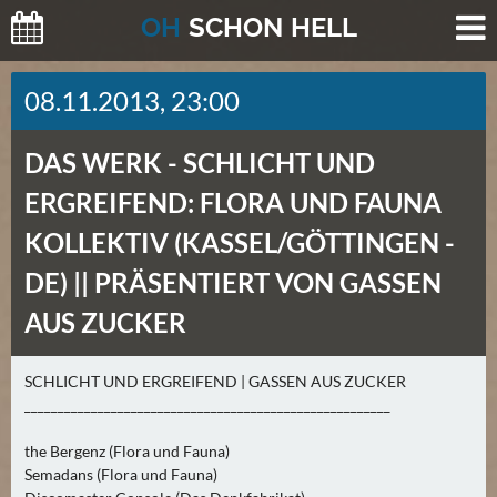
O
H
SCHO
N
HELL
H
08.11.2013, 23:00
E
U
DAS WERK -
SCHLICHT UND
T
E
ERGREIFEND: FLORA UND FAUNA
(
KOLLEKTIV (KASSEL/GÖTTINGEN -
2
)
DE) || PRÄSENTIERT VON GASSEN
AUS ZUCKER
M
O
R
SCHLICHT UND ERGREIFEND | GASSEN AUS ZUCKER
_______________________________________________________
G
E
the Bergenz (Flora und Fauna)
N
Semadans (Flora und Fauna)
(