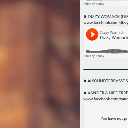
✖ DIZZY WOMACK (DISC
www.facebook.com/dizz
▬▬▬▬▬▬▬▬▬▬▬
✖ ✖ SOUNDTERRASSE 
✖ XANDER & NIEDERREITE
www.facebook.com/xand