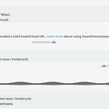
/ Wien)
musik
asse / Innsbruck)
rrasse / Innsbruck)
enhypea