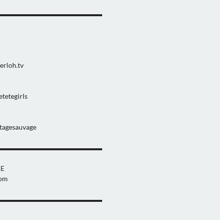
▬▬▬▬▬▬▬▬▬▬▬▬▬▬▬
erloh.tv
tetegirls
agesauvage
▬▬▬▬▬▬▬▬▬▬▬▬▬▬▬
E
com
▬▬▬▬▬▬▬▬▬▬▬▬▬▬▬