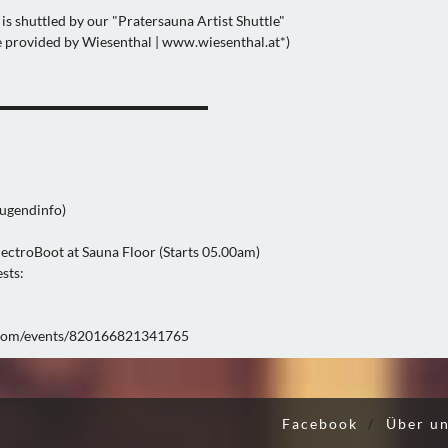
is shuttled by our "Pratersauna Artist Shuttle"
 provided by Wiesenthal | www.wiesenthal.at*)
▬▬▬▬▬▬▬▬▬▬▬▬▬▬▬
Jugendinfo)
ElectroBoot at Sauna Floor (Starts 05.00am)
sts:
.com/events/820166821341765
Facebook
/
Über u