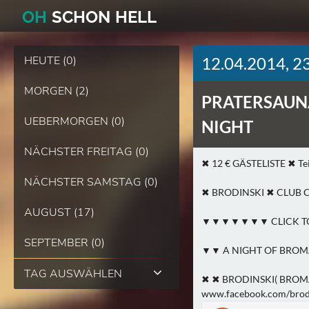
O
H
SCHO
N
HELL
HEUTE (0)
12.04.2014, 2
MORGEN (2)
PRATERSAUN
UEBERMORGEN (0)
NIGHT
NÄCHSTER FREITAG (0)
✖ 12 € GÄSTELISTE ✖ Tei
NÄCHSTER SAMSTAG (0)
✖ BRODINSKI ✖ CLUB 
AUGUST (17)
▼▼▼▼▼▼▼ CLICK 
SEPTEMBER (0)
▼▼ A NIGHT OF BRO
TAG AUSWÄHLEN
✖ ✖ BRODINSKI( BRO
www.facebook.com/brod