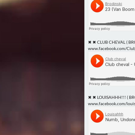
✖ ✖ CLUB CHEVAL ( B
www.facebook.com/Clu
✖ ✖ LOUISAHHH!!! ( 
www.facebook.com/louis