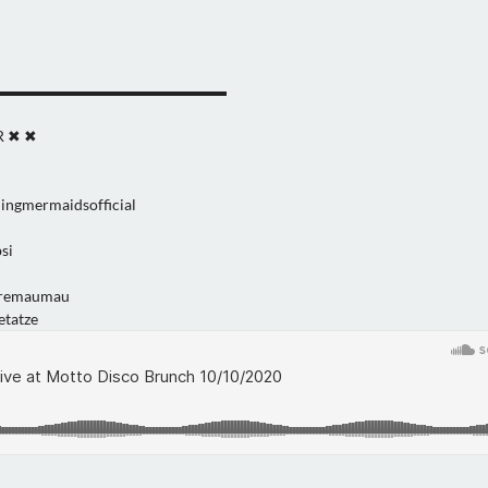
▬▬▬▬▬▬▬▬▬▬▬▬▬▬▬
 ✖ ✖
ngmermaidsofficial
si
aremaumau
tatze