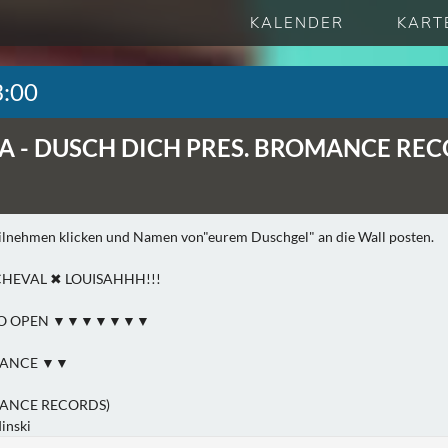
KALENDER
KART
3:00
A -
DUSCH DICH PRES. BROMANCE RE
lnehmen klicken und Namen von"eurem Duschgel" an die Wall posten.
CHEVAL ✖ LOUISAHHH!!!
TO OPEN ▼▼▼▼▼▼▼
MANCE ▼▼
MANCE RECORDS)
inski