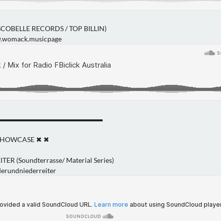
OBELLE RECORDS / TOP BILLIN)
y.womack.musicpage
▬▬▬▬▬▬▬▬▬▬▬▬▬▬▬
SHOWCASE ✖ ✖
R (Soundterrasse/ Material Series)
erundniederreiter