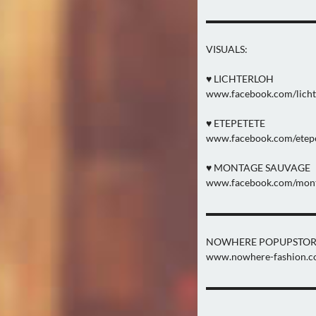
▬▬▬▬▬▬▬▬▬▬▬
VISUALS:
♥ LICHTERLOH
www.facebook.com/licht
♥ ETEPETETE
www.facebook.com/etepe
♥ MONTAGE SAUVAGE
www.facebook.com/mont
▬▬▬▬▬▬▬▬▬▬▬
NOWHERE POPUPSTOR
www.nowhere-fashion.
▬▬▬▬▬▬▬▬▬▬▬