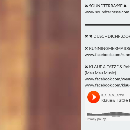
✖ SOUNDTERRASSE ✖
www.soundterrasse.com
▬▬▬▬▬▬▬▬▬▬▬
✖ ✖ DUSCHDICHFLOOR
✖ RUNNINGMERMAIDS
www.facebook.com/runni
✖ KLAUE & TATZE & Rob
(Mau Mau Music)
www.facebook.com/we
www.facebook.com/klaue