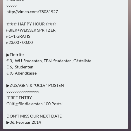
0
▿▿▿▿▿
)
http://vimeo.com/78031927
✩✭✩ HAPPY HOUR ✩✭✩
U
▹BIER+WEISSER SPRITZER
E
▹1+1 GRATIS
B
▹23:00 - 00:00
E
R
▶Eintritt:
M
€ 3,- WU-Studenten, EBN-Studenten, Gästeliste
€ 6,- Studenten
O
€ 9,- Abendkasse
R
G
▶ZUSAGEN & "UCLV" POSTEN
E
▿▿▿▿▿▿▿▿▿▿▿▿▿▿▿▿
N
*FREE ENTRY
(
Gültig für die ersten 100 Posts!
0
DON'T MISS OUR NEXT DATE
)
▶06. Februar 2014