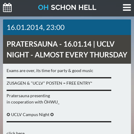
O
H
SCHO
N
HELL
H
16.01.2014, 23:00
E
U
PRATERSAUNA -
16.01.14 | UCLV
T
E
NIGHT - ALMOST EVERY THURSDAY
(
2
Exams are over, its time for party & good music
)
▬▬▬▬▬▬▬▬▬▬▬▬▬▬▬▬▬▬▬▬▬▬▬▬▬
ZUSAGEN & "UCLV" POSTEN = FREE ENTRY*
M
▬▬▬▬▬▬▬▬▬▬▬▬▬▬▬▬▬▬▬▬▬▬▬▬▬
O
Pratersauna presenting
in cooperation with ÖHWU_
R
G
✪ UCLV Campus Night ✪
E
▬▬▬▬▬▬▬▬▬▬▬▬▬▬▬▬▬▬▬▬▬▬▬▬▬
N
(
click here