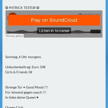
N
Ä
✪ PATRICK TESTOR ✪
C
H
S
T
E
R
F
R
Sonntag, 6 Uhr morgens
E
I
Unkostenbeitrag: Euro 10€
T
Girls & Friends 5€
A
G
(
Strenge Tür • Good Mood !!!
Für leiwand gegen oasch !!!
0
In liebe deine Queen ♥
)
Queen Club