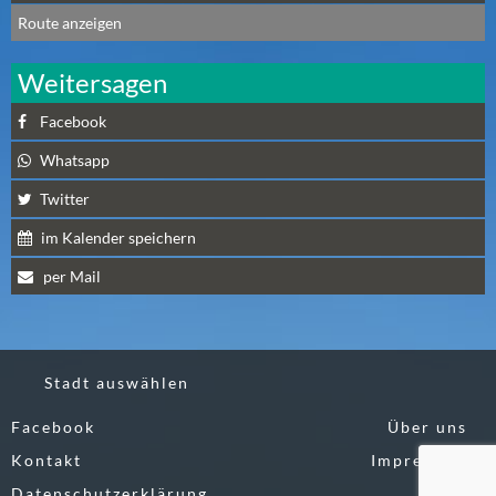
A
Route anzeigen
U
G
Weitersagen
U
Facebook
S
T
Whatsapp
(
Twitter
1
7
im Kalender speichern
)
per Mail
S
E
P
Stadt auswählen
T
E
Facebook
Über uns
M
Kontakt
Impressum
B
Datenschutzerklärung