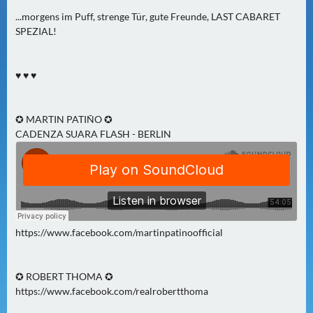
0
...morgens im Puff, strenge Tür, gute Freunde, LAST CABARET
)
SPEZIAL!
U
♥ ♥ ♥
E
B
E
✪ MARTIN PATIÑO ✪
R
CADENZA SUARA FLASH - BERLIN
M
O
R
G
E
N
https://www.facebook.com/martinpatinoofficial
(
0
✪ ROBERT THOMA ✪
)
https://www.facebook.com/realrobertthoma