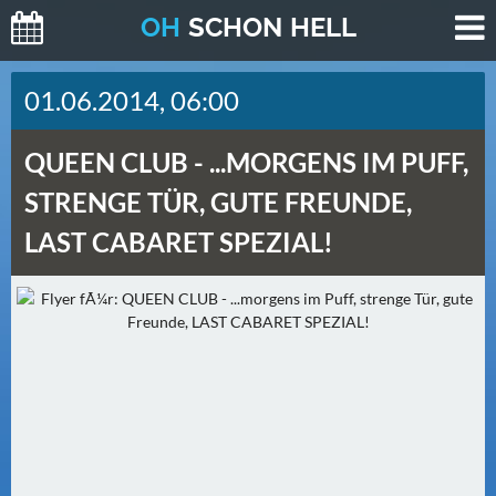
O
H
SCHO
N
HELL
H
01.06.2014, 06:00
E
U
QUEEN CLUB -
...MORGENS IM PUFF,
T
E
STRENGE TÜR, GUTE FREUNDE,
(
LAST CABARET SPEZIAL!
0
)
M
O
R
G
E
N
(