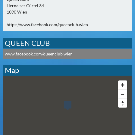
N
Hernalser Gürtel 34
Ä
1090 Wien
C
H
https://www.facebook.com/queenclub.wien
S
T
QUEEN CLUB
E
R
www.facebook.com/queenclub.wien
S
A
Map
M
S
T
A
G
(
0
)