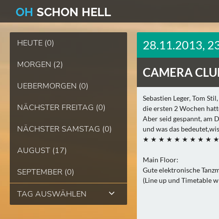
O
H
SCHO
N
HELL
HEUTE (0)
28.11.2013, 2
MORGEN (2)
CAMERA CLU
UEBERMORGEN (0)
Sebastien Leger, Tom Sti
NÄCHSTER FREITAG (0)
die ersten 2 Wochen hatte
Aber seid gespannt, am 
NÄCHSTER SAMSTAG (0)
und was das bedeutet,wisse
★ ★ ★ ★ ★ ★ ★ ★ ★ 
AUGUST (17)
Main Floor:
Gute elektronische Tanz
SEPTEMBER (0)
(Line up und Timetable w
TAG AUSWÄHLEN