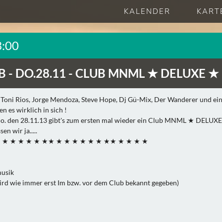
KALENDER
KART
3:00
B -
DO.28.11 - CLUB MNML ★ DELUXE ★
l, Toni Rios, Jorge Mendoza, Steve Hope, Dj Gü-Mix, Der Wanderer und ei
n es wirklich in sich !
Do. den 28.11.13 gibt's zum ersten mal wieder ein Club MNML ★ DELUX
n wir ja.....
★ ★ ★ ★ ★ ★ ★★ ★ ★ ★ ★ ★ ★ ★★ ★ ★ ★ ★
musik
ird wie immer erst Im bzw. vor dem Club bekannt gegeben)