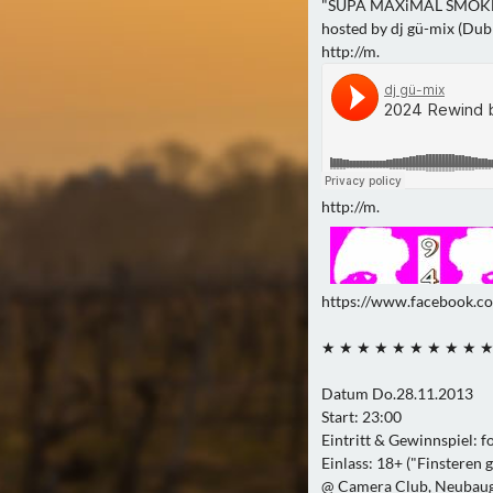
"SUPA MAXiMAL SMOK
hosted by dj gü-mix (Dub
http://m.
http://m.
https://www.facebook.
★ ★ ★ ★ ★ ★ ★ ★ ★ 
Datum Do.28.11.2013
Start: 23:00
Eintritt & Gewinnspiel: fo
Einlass: 18+ ("Finsteren g
@ Camera Club, Neubaug