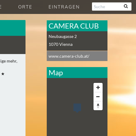
E
ORTE
EINTRAGEN
CAMERA CLUB
Neubaugasse 2
1070
Vienna
www.camera-club.at/
nige mehr,
Map
E ★