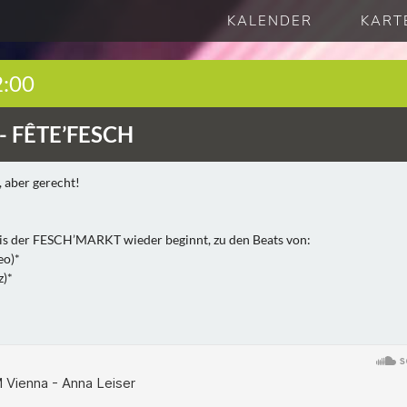
KALENDER
KART
2:00
-
FÊTE’FESCH
, aber gerecht!
bis der FESCH’MARKT wieder beginnt, zu den Beats von:
eo)*
z)*