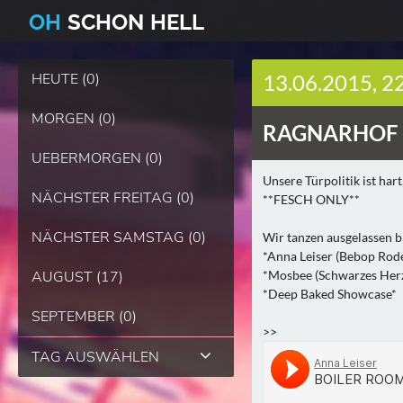
O
H
SCHO
N
HELL
HEUTE (0)
13.06.2015, 2
MORGEN (0)
RAGNARHOF 
UEBERMORGEN (0)
Unsere Türpolitik ist hart
NÄCHSTER FREITAG (0)
**FESCH ONLY**
NÄCHSTER SAMSTAG (0)
Wir tanzen ausgelassen 
*Anna Leiser (Bebop Rod
AUGUST (17)
*Mosbee (Schwarzes Her
*Deep Baked Showcase*
SEPTEMBER (0)
>>
TAG AUSWÄHLEN