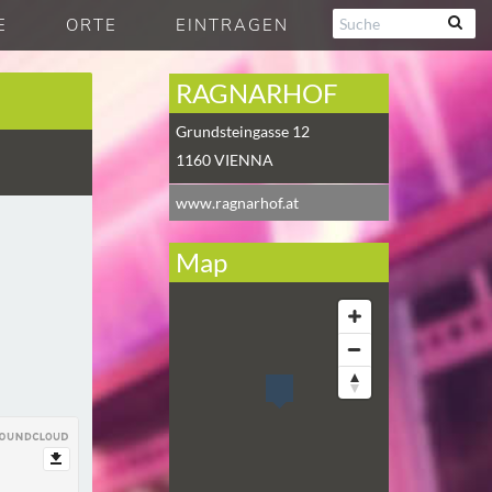
E
ORTE
EINTRAGEN
RAGNARHOF
Grundsteingasse 12
1160
VIENNA
www.ragnarhof.at
Map