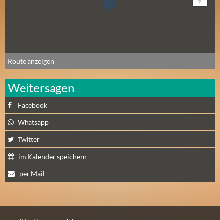
N
Ä
C
H
S
Route anzeigen
T
E
Weitersagen
R
S
Facebook
A
Whatsapp
M
S
Twitter
T
im Kalender speichern
A
G
per Mail
(
0
)