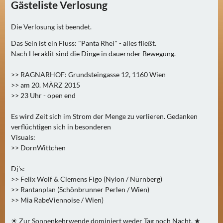
Gästeliste Verlosung
0
)
Die Verlosung ist beendet.
Das Sein ist ein Fluss: "Panta Rhei" - alles fließt.
U
Nach Heraklit sind die Dinge in dauernder Bewegung.
E
B
>> RAGNARHOF: Grundsteingasse 12, 1160 Wien
E
>> am 20. MÄRZ 2015
R
>> 23 Uhr - open end
M
O
Es wird Zeit sich im Strom der Menge zu verlieren. Gedanken
verflüchtigen sich in besonderen
R
Visuals:
G
>> DornWittchen
E
N
Dj's:
(
>> Felix Wolf & Clemens Figo (Nylon / Nürnberg)
0
>> Rantanplan (Schönbrunner Perlen / Wien)
)
>> Mia RabeViennoise / Wien)
☀ Zur Sonnenkehrwende dominiert weder Tag noch Nacht. ★