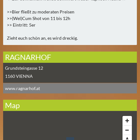
N
Ä
>>Bier fließt zu moderaten Preisen
C
>>(Wel)Cum Shot von 11 bis 12h
H
>> Eintritt: 5er
S
T
Zieht euch schön an, es wird dreckig.
E
R
RAGNARHOF
F
R
Grundsteingasse 12
E
1160
VIENNA
I
www.ragnarhof.at
T
A
Map
G
(
0
)