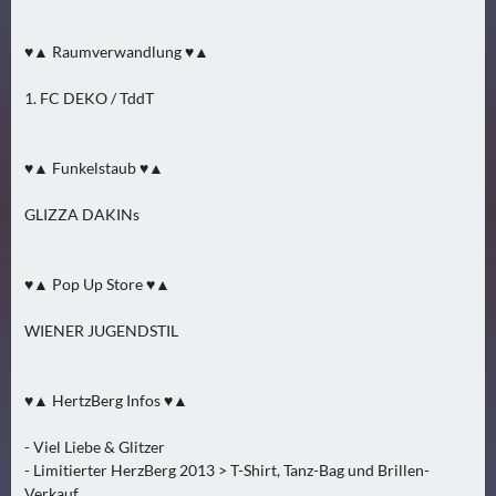
N
Ä
♥▲ Raumverwandlung ♥▲
C
H
1. FC DEKO / TddT
S
T
♥▲ Funkelstaub ♥▲
E
R
GLIZZA DAKINs
S
A
M
♥▲ Pop Up Store ♥▲
S
T
WIENER JUGENDSTIL
A
G
♥▲ HertzBerg Infos ♥▲
(
0
- Viel Liebe & Glitzer
)
- Limitierter HerzBerg 2013 > T-Shirt, Tanz-Bag und Brillen-
Verkauf