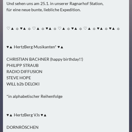
N
Und sehen uns am 25.1. in unserer Ragnarhof Station,
Ä
für eine neue bunte, liebliche Expedition.
C
H
♡▲ ☼ ♥▲ ☼ ♡▲ ☼ ♥▲ ☼ ♡▲ ☼ ♥▲ ☼ ♡▲ ☼ ♥▲ ☼ ♥▲ ☼
S
T
E
♥▲ HertzBerg Musikanten* ♥▲
R
F
CHRISTIAN BACHNER (happy birthday!!)
R
PHILIPP STRAUB
E
RADIO DIFFUSION
STEVE HOPE
I
WILL b2b DELOKI
T
A
*in alphabetischer Reihenfolge
G
(
0
♥▲ HertzBerg VJs ♥▲
)
DORNRÖSCHEN