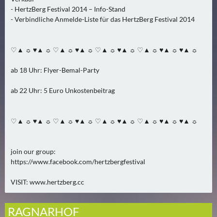
A
- HertzBerg Festival 2014 – Info-Stand
- Verbindliche Anmelde-Liste für das HertzBerg Festival 2014
U
G
U
♡▲ ☼ ♥▲ ☼ ♡▲ ☼ ♥▲ ☼ ♡▲ ☼ ♥▲ ☼ ♡▲ ☼ ♥▲ ☼ ♥▲ ☼
S
T
ab 18 Uhr: Flyer-Bemal-Party
(
1
ab 22 Uhr: 5 Euro Unkostenbeitrag
7
)
♡▲ ☼ ♥▲ ☼ ♡▲ ☼ ♥▲ ☼ ♡▲ ☼ ♥▲ ☼ ♡▲ ☼ ♥▲ ☼ ♥▲ ☼
S
E
join our group:
P
https://www.facebook.com/hertzbergfestival
T
VISIT: www.hertzberg.cc
E
M
B
RAGNARHOF