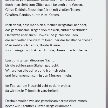
2
doch man sieht zum Glück auch farbenfrohe Wesen.
)
Glizza Dakinis, flauschige Bären mit großen Tatzen,
Giraffen, Pandas, bunte Alm-Katzen,
U
Man denkt, dass man sich auf einer Bergsafari befindet,
E
das gemeinsame Tragen von Masken, einfach verbindet.
B
Da tanzen aber auch Clowns und glitzernde Feen,
E
die sich voller Freude zum Beat über die Tanzfläche drehen.
R
Man sieht auch Große, Bunte, Kleine,
M
so schwingen auch Affen, Hunde, Hasen ihre Tanzbeine.
O
Lasst uns tanzen die ganze Nacht,
R
bis die Sohlen zum Glühen gebracht.
G
Wir wollen alle befreit und fröhlich sein,
E
und feiern gemeinsam in den Morgen hinein.
N
(
Im Februar am Nassfeld geht es dann weiter,
0
da wird es in Tröpolach ganz heiter!
)
Deshalb wollen wir uns gemeinsam darauf einstimmen,
bevor wir Kärntner Glitzer Berge erklimmen.