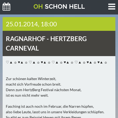
O
H
SCHO
N
HELL
H
25.01.2014, 18:00
E
U
RAGNARHOF -
HERTZBERG
T
E
CARNEVAL
(
2
♡▲ ☼ ♥▲ ☼ ♡▲ ☼ ♥▲ ☼ ♡▲ ☼ ♥▲ ☼ ♡▲ ☼ ♥▲ ☼ ♥▲ ☼
)
M
Zur schönen kalten Winterzeit,
O
macht sich Vorfreude schon breit.
Denn zum HertzBerg Festival nächsten Monat,
R
ist es nun nicht mehr weit.
G
E
Fasching ist auch noch im Februar, die Narren hüpfen,
N
also liebe Leute, lasst uns in unsere Verkleidungen schlüpfen.
(
So gibt es zum Beispiel Hexen mit ihrem Besen,