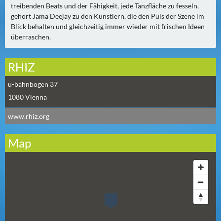
N
treibenden Beats und der Fähigkeit, jede Tanzfläche zu fesseln,
Ä
gehört Jama Deejay zu den Künstlern, die den Puls der Szene im
C
Blick behalten und gleichzeitig immer wieder mit frischen Ideen
H
überraschen.
S
T
RHIZ
E
R
u-bahnbogen 37
F
1080
Vienna
R
www.rhiz.org
E
I
Map
T
A
G
(
0
)