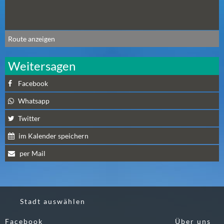
N
Ä
C
Route anzeigen
H
S
Weitersagen
T
E
Facebook
R
S
Whatsapp
A
Twitter
M
im Kalender speichern
S
T
per Mail
A
G
(
0
Stadt auswählen
)
Facebook
Über uns