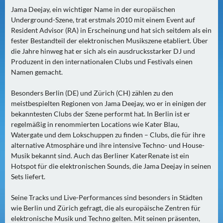
0
Jama Deejay, ein wichtiger Name in der europäischen
)
Underground-Szene, trat erstmals 2010 mit einem Event auf
Resident Advisor (RA) in Erscheinung und hat sich seitdem als ein
fester Bestandteil der elektronischen Musikszene etabliert. Über
U
die Jahre hinweg hat er sich als ein ausdrucksstarker DJ und
E
Produzent in den internationalen Clubs und Festivals einen
B
Namen gemacht.
E
R
Besonders Berlin (DE) und Zürich (CH) zählen zu den
M
meistbespielten Regionen von Jama Deejay, wo er in einigen der
bekanntesten Clubs der Szene performt hat. In Berlin ist er
O
regelmäßig in renommierten Locations wie Kater Blau,
R
Watergate und dem Lokschuppen zu finden – Clubs, die für ihre
G
alternative Atmosphäre und ihre intensive Techno- und House-
E
Musik bekannt sind. Auch das Berliner KaterRenate ist ein
N
Hotspot für die elektronischen Sounds, die Jama Deejay in seinen
(
Sets liefert.
0
Seine Tracks und Live-Performances sind besonders in Städten
)
wie Berlin und Zürich gefragt, die als europäische Zentren für
elektronische Musik und Techno gelten. Mit seinen präsenten,