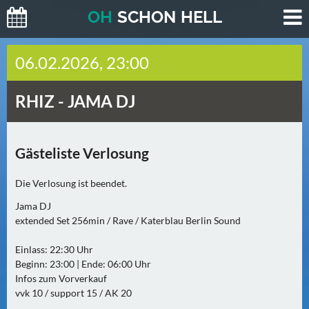
O
H
SCHO
N
HELL
H
06.02.2026, 23:00
E
U
RHIZ -
JAMA DJ
T
E
(
Gästeliste Verlosung
2
)
Die Verlosung ist beendet.
M
Jama DJ
O
extended Set 256min / Rave / Katerblau Berlin Sound
R
Einlass: 22:30 Uhr
G
Beginn: 23:00 | Ende: 06:00 Uhr
E
Infos zum Vorverkauf
N
vvk 10 / support 15 / AK 20
(