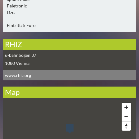
0
Peletronic
)
Dzc.
Eintritt: 5 Euro
U
E
B
RHIZ
E
u-bahnbogen 37
R
1080
Vienna
M
O
www.rhiz.org
R
G
Map
E
N
(
0
)