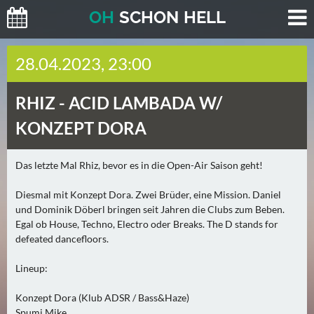
O
H
SCHO
N
HELL
H
28.04.2023, 23:00
E
U
RHIZ -
ACID LAMBADA W/
T
E
KONZEPT DORA
(
2
Das letzte Mal Rhiz, bevor es in die Open-Air Saison geht!
)
Diesmal mit Konzept Dora. Zwei Brüder, eine Mission. Daniel
M
und Dominik Döberl bringen seit Jahren die Clubs zum Beben.
O
Egal ob House, Techno, Electro oder Breaks. The D stands for
defeated dancefloors.
R
G
Lineup:
E
N
Konzept Dora (Klub ADSR / Bass&Haze)
(
Spumi Mike