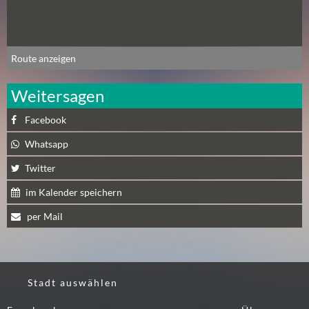
N
Ä
C
H
Route anzeigen
S
T
Weitersagen
E
R
Facebook
F
Whatsapp
R
E
Twitter
I
im Kalender speichern
T
A
per Mail
G
(
0
)
Stadt auswählen