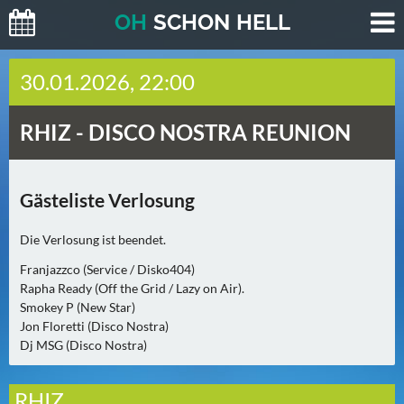
O
H
SCHO
N
HELL
H
30.01.2026, 22:00
E
U
RHIZ -
DISCO NOSTRA REUNION
T
E
(
Gästeliste Verlosung
0
)
Die Verlosung ist beendet.
M
Franjazzco (Service / Disko404)
O
Rapha Ready (Off the Grid / Lazy on Air).
Smokey P (New Star)
R
Jon Floretti (Disco Nostra)
G
Dj MSG (Disco Nostra)
E
N
RHIZ
(