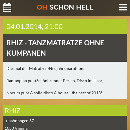
O
H
SCHO
N
HELL
H
04.01.2014, 21:00
E
U
RHIZ -
TANZMATRATZE OHNE
T
E
KUMPANEN
(
0
Diesmal der Matratzen-Neujahrsmarathon:
)
Rantanplan pur (Schönbrunner Perlen, Disco im Haar)
M
O
6 hours pure & solid disco & house - the best of 2013!
R
G
RHIZ
E
N
u-bahnbogen 37
(
1080
Vienna