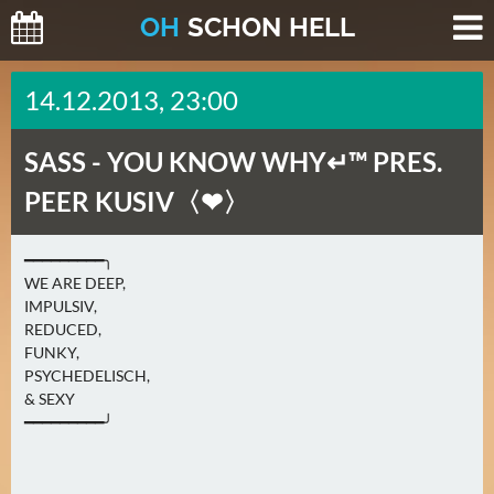
O
H
SCHO
N
HELL
H
14.12.2013, 23:00
E
U
SASS -
YOU KNOW WHY↵™ PRES.
T
E
PEER KUSIV〈❤〉
(
2
━━━━━━━━━╮
)
WE ARE DEEP,
IMPULSIV,
M
REDUCED,
O
FUNKY,
PSYCHEDELISCH,
R
& SEXY
G
━━━━━━━━━╯
E
N
(