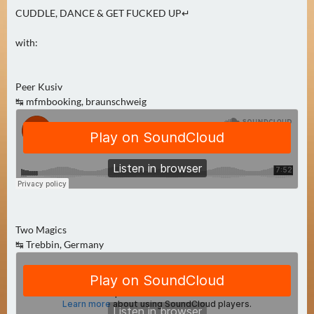
2
CUDDLE, DANCE & GET FUCKED UP↵
)
with:
U
E
Peer Kusiv
B
↹ mfmbooking, braunschweig
E
R
M
O
R
G
E
N
Two Magics
↹ Trebbin, Germany
(
0
)