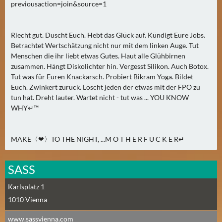
previousaction=join&source=1
N
Ä
C
Riecht gut. Duscht Euch. Hebt das Glück auf. Kündigt Eure Jobs.
H
Betrachtet Wertschätzung nicht nur mit dem linken Auge. Tut
S
Menschen die ihr liebt etwas Gutes. Haut alle Glühbirnen
T
zusammen. Hängt Diskolichter hin. Vergesst Silikon. Auch Botox.
E
Tut was für Euren Knackarsch. Probiert Bikram Yoga. Bildet
Euch. Zwinkert zurück. Löscht jeden der etwas mit der FPÖ zu
R
tun hat. Dreht lauter. Wartet nicht - tut was ... YOU KNOW
S
WHY↵™
A
M
S
MAKE〈❤〉TO THE NIGHT, ...M O T H E R F U C K E R↵
T
A
SASS
G
(
Karlsplatz 1
0
1010
Vienna
)
www.sassvienna.com