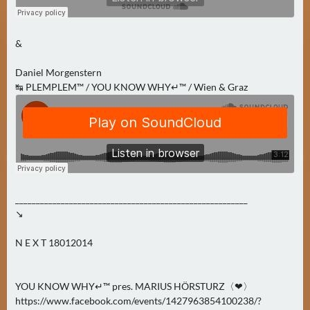
N
Ä
C
&
H
S
Daniel Morgenstern
T
↹ PLEMPLEM™ / YOU KNOW WHY↵™ / Wien & Graz
E
R
F
R
E
I
________________________________________________________
T
↘
A
G
N E X T 18012014
(
0
)
YOU KNOW WHY↵™ pres. MARIUS HÖRSTURZ〈❤〉
https://www.facebook.com/events/1427963854100238/?