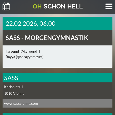
O
H
SCHO
N
HELL
H
22.02.2026, 06:00
E
U
SASS -
MORGENGYMNASTIK
T
E
(
j.around
[@j.around_]
Rayya
0
[@sorayyameyer]
)
M
SASS
O
Karlsplatz 1
R
1010
Vienna
G
E
www.sassvienna.com
N
(