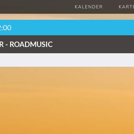
KALENDER
KART
2:00
R -
ROADMUSIC