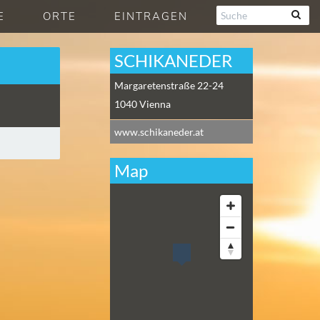
E
ORTE
EINTRAGEN
SCHIKANEDER
Margaretenstraße 22-24
1040
Vienna
www.schikaneder.at
Map