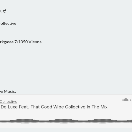
hug!
ollective
orkgasse 7/1050 Vienna
ve Music: