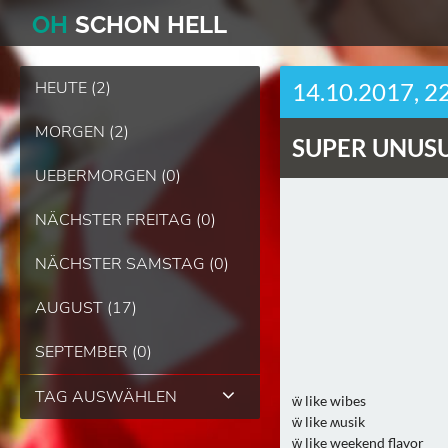
O
H
SCHO
N
HELL
HEUTE (2)
14.10.2017, 2
MORGEN (2)
SUPER UNUSU
UEBERMORGEN (0)
NÄCHSTER FREITAG (0)
NÄCHSTER SAMSTAG (0)
AUGUST (17)
SEPTEMBER (0)
TAG AUSWÄHLEN
ẅ like wibes
ẅ like ʍusik
ẅ like weekend flavor