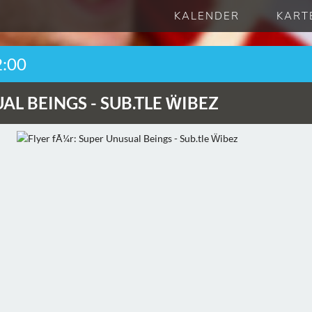
KALENDER
KART
2:00
AL BEINGS -
SUB.TLE ẄIBEZ