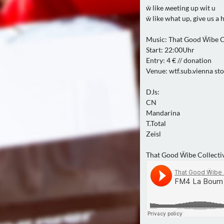
ẅ like ʍeeting up wit u
ẅ like what up, give us a 
Music: That Good Ẅibe C
Start: 22:00Uhr
Entry: 4 € // donation
Venue: wtf.sub.vienna st
DJs:
CN
Mandarina
T.Total
Zeisl
That Good Ẅibe Collecti