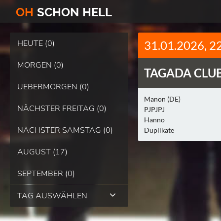
O
H
SCHO
N
HELL
HEUTE (0)
31.01.2026, 2
MORGEN (0)
TAGADA CLUB
UEBERMORGEN (0)
Manon (DE)
NÄCHSTER FREITAG (0)
PJPJPJ
Hanno
NÄCHSTER SAMSTAG (0)
Duplikate
AUGUST (17)
SEPTEMBER (0)
TAG AUSWÄHLEN