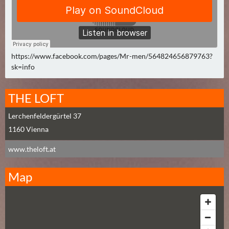
N
Ä
C
H
S
https://www.facebook.com/pages/Mr-men/564824656879763?
T
sk=info
E
R
THE LOFT
F
R
Lerchenfeldergürtel 37
E
1160
Vienna
I
T
www.theloft.at
A
G
Map
(
0
)