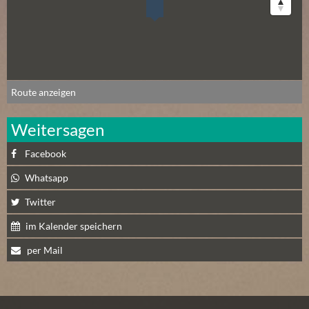
N
Ä
C
H
S
T
Route anzeigen
E
R
Weitersagen
S
Facebook
A
M
Whatsapp
S
Twitter
T
A
im Kalender speichern
G
per Mail
(
0
)