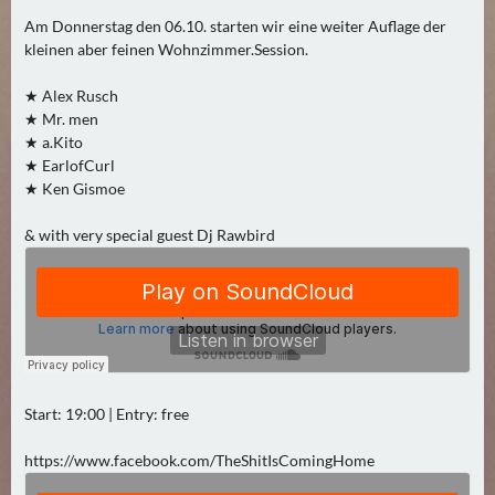
2
Am Donnerstag den 06.10. starten wir eine weiter Auflage der
)
kleinen aber feinen Wohnzimmer.Session.
★ Alex Rusch
U
★ Mr. men
E
★ a.Kito
B
★ EarlofCurl
E
★ Ken Gismoe
R
M
& with very special guest Dj Rawbird
O
R
G
E
N
(
Start: 19:00 | Entry: free
0
)
https://www.facebook.com/TheShitIsComingHome