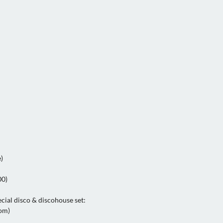
)
00)
cial disco & discohouse set:
om)