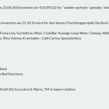
am 23.04.2016 konnten wir €10.093,02 für "wieder wohnen" spenden. Vie
Connection am 25.10.16 wird für den Verein Flüchtlingsprojekt Ute Bock
 Fania Live, Gürtelbräu Wien, Club|Bar Auslage, Loop Wien, Chelsea, We
 Rhiz Vienna, Kramladen , Café Carina, Spezialimbiss
 Band
e Bad Decisions
väll (Dirty Lovers) & Wario_TM in heavy rotation