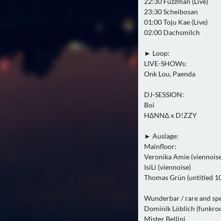
22:30 Fuzzman (Live)
23:30 Scheibosan
01:00 Toju Kae (Live)
02:00 Dachsmilch
► Loop:
LIVE-SHOWs:
Onk Lou, Paenda
DJ-SESSION:
Boi
H∆NN∆ x D!ZZY
► Auslage:
Mainfloor:
Veronika Amie (viennoise
IsiLi (viennoise)
Thomas Grün (untitled 1
Wunderbar / rare and spe
Dominik Löblich (funkro
Mister Bellini