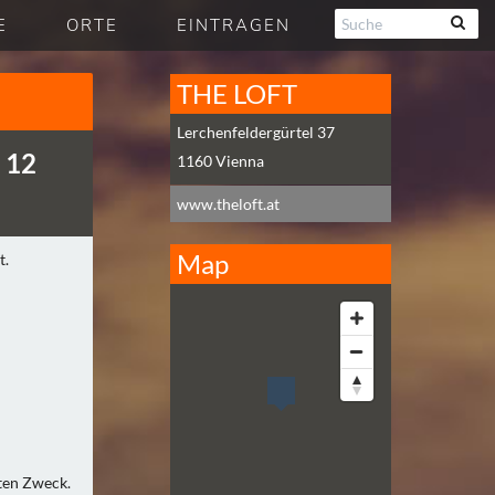
E
ORTE
EINTRAGEN
THE LOFT
Lerchenfeldergürtel 37
 12
1160
Vienna
www.theloft.at
Map
uten Zweck.