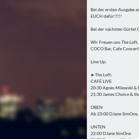
Bei der ersten Ausgabe 
EUCH dafür!!!!!
Bei der nächsten Gürtel 
Wir Freuen uns The Loft,
COCO Bar, Cafe Concerto,
Line Up:
►The Loft:
CAFÉ LIVE
20:30 Agnès Milewski &
21:30 James Choice & th
OBEN
Ab 23:00 DJane SimOne, K
UNTEN
22:00 DJane SimOne