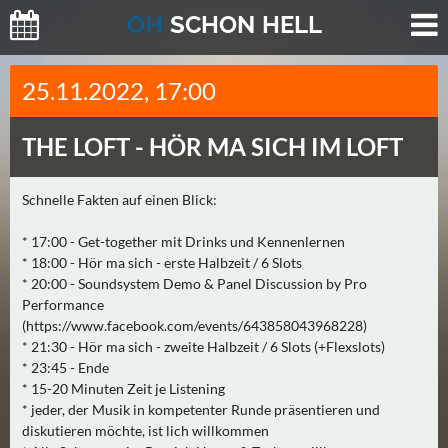
O
H
SCHO
N
HELL
H
25.11.2022, 17:00
E
U
THE LOFT -
HÖR MA SICH IM LOFT
T
E
(
Schnelle Fakten auf einen Blick:
0
* 17:00 - Get-together mit Drinks und Kennenlernen
)
* 18:00 - Hör ma sich - erste Halbzeit / 6 Slots
* 20:00 - Soundsystem Demo & Panel Discussion by Pro
M
Performance
O
(https://www.facebook.com/events/643858043968228)
R
* 21:30 - Hör ma sich - zweite Halbzeit / 6 Slots (+Flexslots)
G
* 23:45 - Ende
* 15-20 Minuten Zeit je Listening
E
* jeder, der Musik in kompetenter Runde präsentieren und
N
diskutieren möchte, ist lich willkommen
(