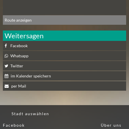
N
Ä
C
Route anzeigen
H
S
Weitersagen
T
E
Facebook
R
F
Whatsapp
R
Twitter
E
I
im Kalender speichern
T
per Mail
A
G
(
0
Stadt auswählen
)
Facebook
Über uns