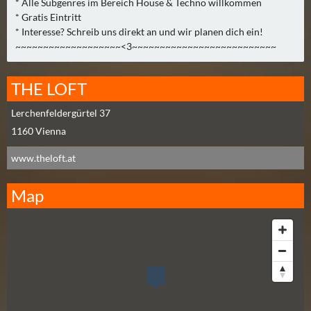
* Alle Subgenres im Bereich House & Techno willkommen
2
* Gratis Eintritt
)
* Interesse? Schreib uns direkt an und wir planen dich ein!
~~~~~~~~~~~~~~~~~~~<3~~~~~~~~~~~~~~~~~~~~~~~~~~
U
E
THE LOFT
B
E
Lerchenfeldergürtel 37
R
1160
Vienna
M
www.theloft.at
O
R
Map
G
E
N
(
2
)