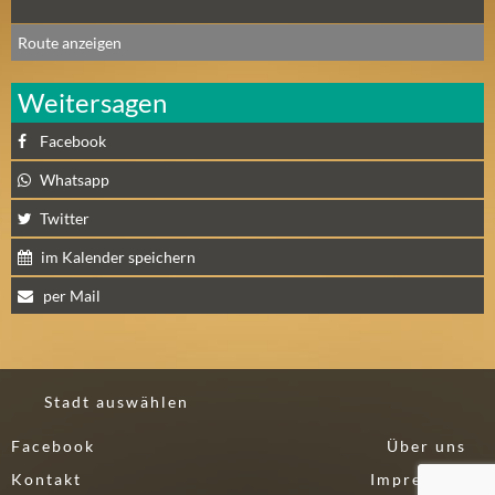
N
Ä
Route anzeigen
C
H
Weitersagen
S
T
Facebook
E
Whatsapp
R
F
Twitter
R
im Kalender speichern
E
I
per Mail
T
A
G
(
Stadt auswählen
0
Facebook
Über uns
)
Kontakt
Impressum