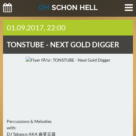
O
H
SCHO
N
HELL
H
01.09.2017, 22:00
E
U
TONSTUBE -
NEXT GOLD DIGGER
T
E
(
2
)
M
O
R
G
E
Percussions & Melodies
N
with:
(
DJ Tabasco AKA 麻婆豆腐