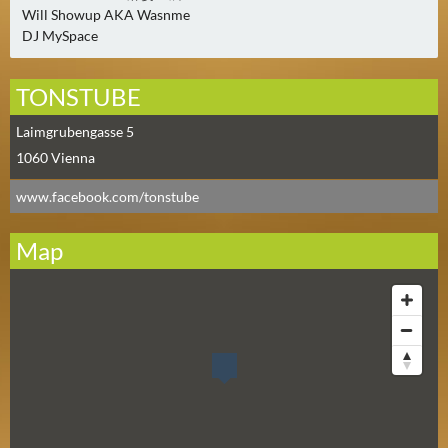
0
Will Showup AKA Wasnme
DJ MySpace
)
U
TONSTUBE
E
Laimgrubengasse 5
B
1060
Vienna
E
R
www.facebook.com/tonstube
M
O
Map
R
G
E
N
(
0
)