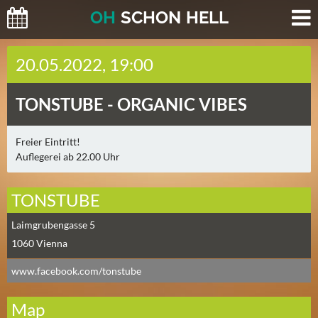
O
H
SCHO
N
HELL
H
20.05.2022, 19:00
E
U
TONSTUBE -
ORGANIC VIBES
T
E
(
Freier Eintritt!
Auflegerei ab 22.00 Uhr
2
)
TONSTUBE
M
Laimgrubengasse 5
O
R
1060
Vienna
G
www.facebook.com/tonstube
E
N
Map
(