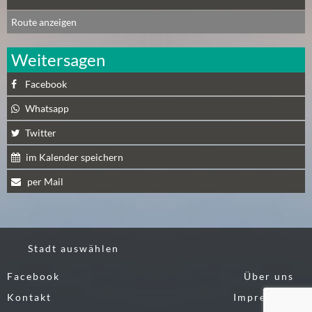
A
Route anzeigen
U
G
Weitersagen
U
S
Facebook
T
Whatsapp
(
1
Twitter
7
im Kalender speichern
)
per Mail
S
E
P
T
Stadt auswählen
E
Facebook
Über uns
M
Kontakt
B
Impressum