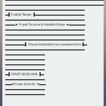
0
▬▬▬▬▬▬▬▬▬▬▬▬▬▬▬▬▬▬▬▬▬▬▬▬▬▬▬▬▬▬
)
▬▬▬▬▬▬▬▬▬▬▬▬▬▬▬▬▬▬▬▬▬▬▬▬
▬▌Fraktal Tänzer:▐▬▬▬▬▬▬▬▬▬▬▬▬▬▬▬
▬▬▬▬▬▬▬▬▬▬▬▬▬▬▬▬▬▬▬▬▬▬▬▬
U
▬▬▬► Frank Tocarne & Hankdo Alane ◄▬▬▬▬▬
E
▬▬▬▬▬▬▬▬▬▬▬▬▬▬▬▬▬▬▬▬▬▬▬▬
B
▬▬▬▬▬▬▬▬▬▬▬▬▬▬▬▬▬▬▬▬▬▬▬▬
E
▬▬▬▬▬▬▬▬▬▬▬▬▬▬▬▬▬▬▬▬▬▬▬▬
R
▬▬▬▬▬▬▌ Visual Installation by Lampenschirm▐▬
M
▬▬▬▬▬▬▬▬▬▬▬▬▬▬▬▬▬▬▬▬▬▬▬▬
▬▬▬▬▬▬▬▬▬▬▬▬
O
▬▬▬▬▬▬▬▬▬▬▬▬
R
▬▬▬▬▬▬▬▬▬▬▬▬
G
▬▬▬▬▬▬▬▬▬▬▬▬
E
▬▌START 20:00 UHR ▐▬
N
▬▬▬▬▬▬▬▬▬▬▬▬
(
▬▬♥ Freier Eintritt ! ♥▬▬
0
▬▬▬▬▬▬▬▬▬▬▬▬
▬▬▬▬▬▬▬▬▬▬▬▬
)