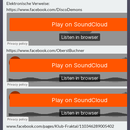
N
Elektronische Verweise:
Ä
https://www.facebook.com/DiscoDemons
C
H
S
T
E
R
https://www.facebook.com/OberstBuchner
F
R
E
I
T
A
G
(
0
)
www.facebook.com/pages/Klub-Fraktal/110346289005402