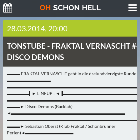
O
H
SCHO
N
HELL
H
28.03.2014, 20:00
E
U
TONSTUBE -
FRAKTAL VERNASCHT #
T
E
DISCO DEMONS
(
2
▬▬▬ FRAKTAL VERNASCHT geht in die dreiundvierzigste Runde
)
▬▬▬▬▬▬▬▬▬▬
▬▬▬▬▬▬▬▬▬▬▬▬▬▬▬▬▬▬▬▬▬▬▬▬▬▬▬▬▬▬
M
▬▬▬▬▬▌► LINEUP : ◄▐▬▬▬▬▬▬▬▬▬▬▬▬▬▬▬▬
O
▬▬▬▬▬▬▬▬▬▬▬▬▬▬▬▬▬▬▬▬▬▬▬▬▬▬▬▬▬▬
▬▬▬► Disco Demons (Backlab)
R
◄▬▬▬▬▬▬▬▬▬▬▬▬▬▬▬▬▬▬▬▬▬▬▬▬▬▬
G
▬▬▬▬▬▬▬▬▬▬▬▬▬▬▬▬▬▬▬▬▬▬▬▬▬▬▬▬▬▬
E
▬▬▬► Sebastian Oberst (Klub Fraktal / Schönbrunner
N
Perlen)◄▬▬▬▬▬▬▬▬▬▬▬
(
▬▬▬▬▬▬▬▬▬▬▬▬▬▬▬▬▬▬▬▬▬▬▬▬▬▬▬▬▬▬