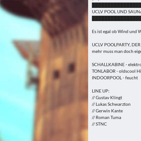
███████████████
UCLV POOL UND SAUN
███████████████
Es ist egal ob Wind und 
UCLV POOLPARTY, DE
mehr muss man doch eigent
SCHALLKABINE - elektr
TONLABOR - oldscool H
INDOORPOOL - feucht
LINE UP:
// Gustav Klingt
// Lukas Schwarzton
// Gerwin Kante
// Roman Tuma
// STNC