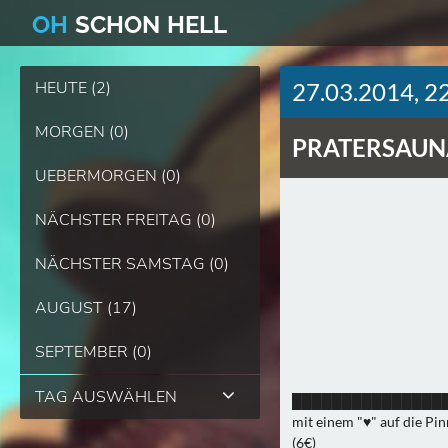
O
H
SCHO
N
HELL
HEUTE (2)
27.03.2014, 2
MORGEN (0)
PRATERSAUN
UEBERMORGEN (0)
NÄCHSTER FREITAG (0)
NÄCHSTER SAMSTAG (0)
AUGUST (17)
SEPTEMBER (0)
TAG AUSWÄHLEN
███████████████
mit einem "♥" auf die P
(6€)