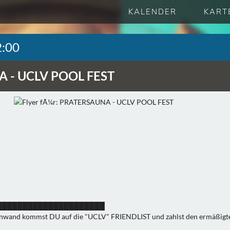
KALENDER
KART
2:00
A -
UCLV POOL FEST
█████████████████████
innwand kommst DU auf die "UCLV" FRIENDLIST und zahlst den ermäßigten