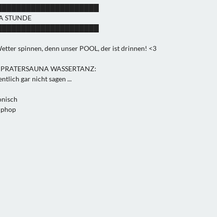
█████████████████████
A STUNDE
█████████████████████
Wetter spinnen, denn unser POOL, der ist drinnen! <3
R PRATERSAUNA WASSERTANZ:
lich gar nicht sagen ...
onisch
iphop