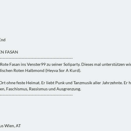
End
EN FASAN
--------------------------------------------------
Rote Fasan ins Venster99 zu seiner Soliparty. Dieses mal unterstützen wi
schen Roten Halbmond (Heyva Sor A Kurd‎).
rt ohne feste Heimat. Er liebt Punk und Tanzmusik aller Jahrzehnte. Er h
ren, Faschismus, Rassismus und Ausgrenzung.
--------------------------------------------------
us Wien, AT