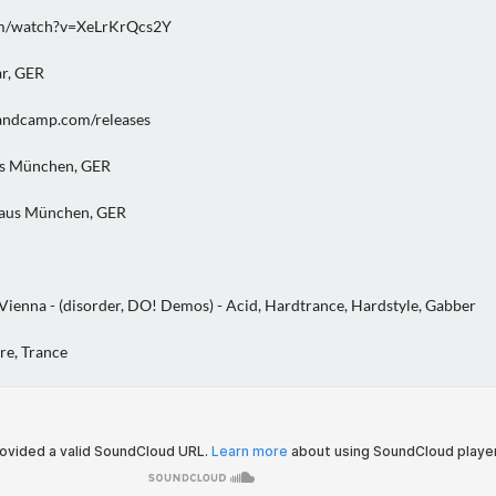
om/watch?v=XeLrKrQcs2Y
r, GER
bandcamp.com/releases
us München, GER
 aus München, GER
Vienna - (disorder, DO! Demos) - Acid, Hardtrance, Hardstyle, Gabber
re, Trance