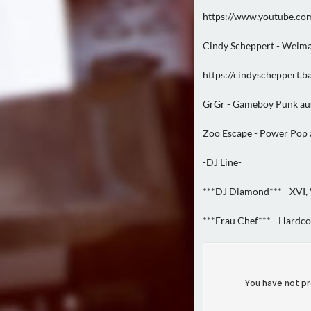
https://www.youtube.c
Cindy Scheppert - Weima
https://cindyscheppert.
GrGr - Gameboy Punk a
Zoo Escape - Power Pop
-DJ Line-
***DJ Diamond*** - XVI, 
***Frau Chef*** - Hardco