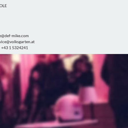
OLE
e@def-mike.com
vice@volksgarten.at
: +43 1 5324241