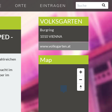
E
ORTE
EINTRAGEN
VOLKSGARTEN
Burgring
PED -
1010
VIENNA
www.volksgarten.at
Map
ahlreichen
nacht im
ber im