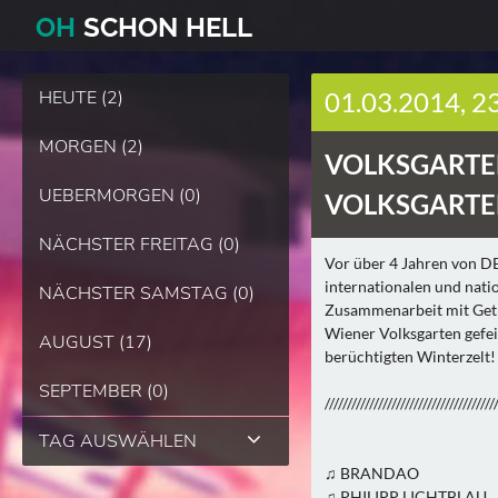
O
H
SCHO
N
HELL
HEUTE (2)
01.03.2014, 2
MORGEN (2)
VOLKSGARTE
UEBERMORGEN (0)
VOLKSGARTE
NÄCHSTER FREITAG (0)
Vor über 4 Jahren von DE
internationalen und nati
NÄCHSTER SAMSTAG (0)
Zusammenarbeit mit Get 
Wiener Volksgarten gefeie
AUGUST (17)
berüchtigten Winterzelt!
SEPTEMBER (0)
//////////////////////////////////////
TAG AUSWÄHLEN
♫ BRANDAO
♫ PHILIPP LICHTBLAU