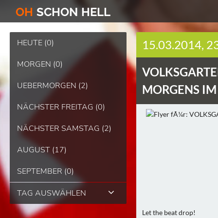
O
H
SCHO
N
HELL
HEUTE (0)
15.03.2014, 2
MORGEN (0)
VOLKSGARTE
UEBERMORGEN (2)
MORGENS IM P
NÄCHSTER FREITAG (0)
NÄCHSTER SAMSTAG (2)
AUGUST (17)
SEPTEMBER (0)
TAG AUSWÄHLEN
Let the beat drop!