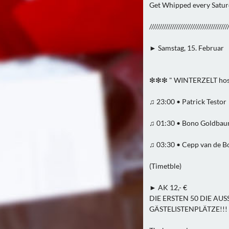
Get Whipped every Satur
//////////////////////////////////////
► Samstag, 15. Februar
❇❇❇ " WINTERZELT hos
♫ 23:00 • Patrick Testor
♫ 01:30 • Bono Goldba
♫ 03:30 • Cepp van de 
(Timetble)
► AK 12,- €
DIE ERSTEN 50 DIE A
GÄSTELISTENPLÄTZE!!!