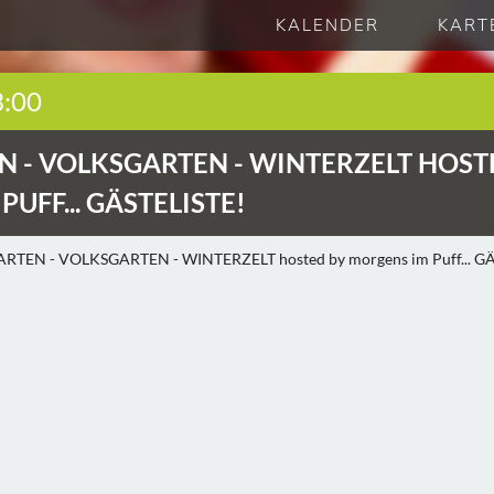
KALENDER
KART
3:00
N -
VOLKSGARTEN - WINTERZELT HOST
UFF... GÄSTELISTE!