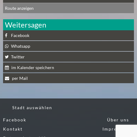
E
Route anzeigen
R
(
Weitersagen
0
)
Facebook
Whatsapp
Twitter
im Kalender speichern
per Mail
Stadt auswählen
Facebook
Über uns
Kontakt
Impressum