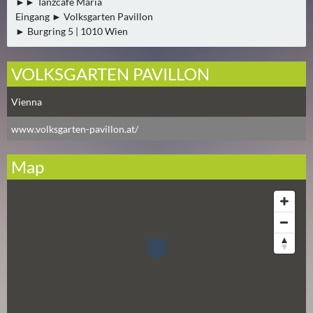
►► Tanzcafe Maria
A
Eingang ► Volksgarten Pavillon
U
► Burgring 5 | 1010 Wien
G
U
VOLKSGARTEN PAVILLON
S
T
Vienna
(
www.volksgarten-pavillon.at/
1
7
Map
)
S
E
P
T
E
M
B