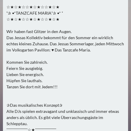
2
☆★☆★☆☆★☆★☆☆★☆★
)
˚✰ •*TANZCAFE MARIA˚✰ •* ˚
☆★☆★☆☆★☆★☆☆★☆★
U
Wir haben fast Glitzer in den Augen.
E
Das Jessas Kollektiv bekommt für den Sommer ein wirklich
B
echtes kleines Zuhause. Das Jessas Sommerlager, jeden Mittwoch
E
im Volksgarten Pavillon: ♥ Das Tanzcafe Maria.
R
M
Kommen Sie zahlreich.
O
Feiern Sie ausgiebig.
Lieben Sie energisch.
R
Hüpfen Sie lauthals.
G
Tanzen Sie dort mit Jedem!!!
E
N
(
✰Das musikalisches Konzept✰
0
Alle DJs spielen extravagant und unklassisch und immer etwas
)
anders als üblich. Es gibt viele Überraschungsgäste im
Schlepptau.
¯¯¯¯¯¯¯¯¯¯¯¯¯¯¯¯¯¯☆★¯¯¯¯¯¯¯¯¯¯¯¯¯¯¯¯¯¯