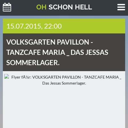
O
H
SCHO
N
HELL
H
15.07.2015, 22:00
E
U
VOLKSGARTEN PAVILLON -
T
E
TANZCAFE MARIA _ DAS JESSAS
(
SOMMERLAGER.
2
)
M
O
R
G
E
N
(