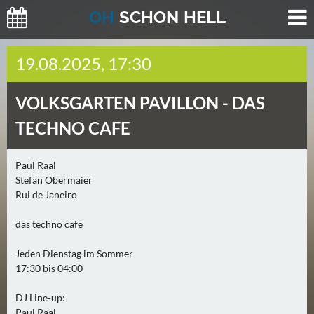
O
H
SCHO
N
HELL
H
19.08.2025, 17:30
E
U
VOLKSGARTEN PAVILLON -
DAS
T
E
TECHNO CAFE
(
2
Paul Raal
)
Stefan Obermaier
Rui de Janeiro
M
O
das techno cafe
R
Jeden Dienstag im Sommer
G
17:30 bis 04:00
E
N
DJ Line-up:
(
Paul Raal