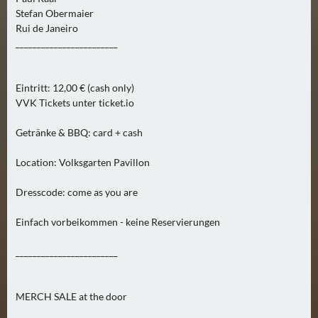
0
Stefan Obermaier
)
Rui de Janeiro
________________________
U
E
Eintritt: 12,00 € (cash only)
B
VVK Tickets unter ticket.io
E
R
Getränke & BBQ: card + cash
M
Location: Volksgarten Pavillon
O
R
Dresscode: come as you are
G
E
Einfach vorbeikommen - keine Reservierungen
N
(
________________________
0
)
MERCH SALE at the door