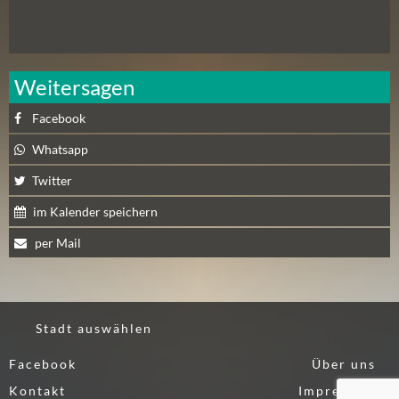
N
Ä
C
H
Weitersagen
S
T
Facebook
E
Whatsapp
R
S
Twitter
A
im Kalender speichern
M
S
per Mail
T
A
G
(
Stadt auswählen
0
Facebook
Über uns
)
Kontakt
Impressum