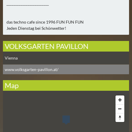
N
________________________
Ä
C
H
das techno cafe since 1996 FUN FUN FUN
Jeden Dienstag bei Schönwetter!
S
T
E
VOLKSGARTEN PAVILLON
R
F
Vienna
R
www.volksgarten-pavillon.at/
E
I
Map
T
A
G
(
0
)