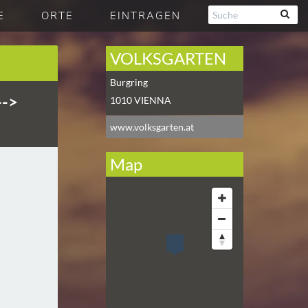
E
ORTE
EINTRAGEN
VOLKSGARTEN
Burgring
-->
1010
VIENNA
www.volksgarten.at
Map