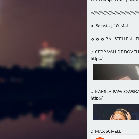
//////////////////////////////////////
► Samstag, 10. Mai
☼ ☼ ☼ BAUSTELLEN-LE
♫ CEPP VAN DE BOVE
http://
♫ KAMILA PAWLOWSK
http://
♫ MAX SCHELL