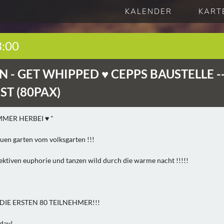
KALENDER
KART
3:00
N -
GET WHIPPED ♥ CEPPS BAUSTELLE -
ST (80PAX)
OMMER HERBEI ♥ "
euen garten vom volksgarten !!!
ektiven euphorie und tanzen wild durch die warme nacht !!!!!
IE ERSTEN 80 TEILNEHMER!!!
day!