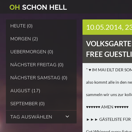
O
H
SCHO
N
HELL
HEUTE (0)
10.05.2014, 2
MORGEN (2)
VOLKSGARTE
UEBERMORGEN (0)
FREE GUESTLI
NÄCHSTER FREITAG (0)
" ♥ IM MAI EILT DER S
NÄCHSTER SAMSTAG (0)
also kommt alle in den n
AUGUST (17)
sammeln wir uns zur koll
SEPTEMBER (0)
♥♥♥♥♥♥ AMEN ♥♥♥♥♥♥
TAG AUSWÄHLEN
►►► GÄSTELISTE FÜR D
Get Whipped every Satur