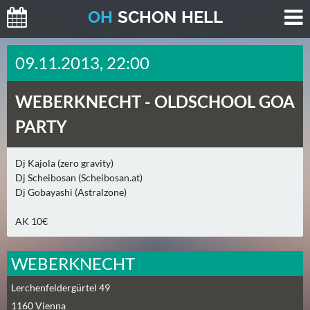
O
H
SCHO
N
HELL
H
09.11.2013, 22:00
E
U
WEBERKNECHT -
OLDSCHOOL GOA
T
E
PARTY
(
0
Dj Kajola (zero gravity)
)
Dj Scheibosan (Scheibosan.at)
Dj Gobayashi (Astralzone)
M
O
AK 10€
R
G
WEBERKNECHT
E
N
Lerchenfeldergürtel 49
(
1160
Vienna