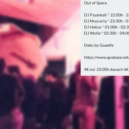
Out of Space
DJ Psyankali * 22:00h - 
DJ Muscaria * 23:30h - 
DJ Helios * 01:00h - 02:
DJ Wolle * 02:30h - 04:0
Deko by Goaelfe
https://www.goabase.ne
4€ vor 23:00h danach 6€ 