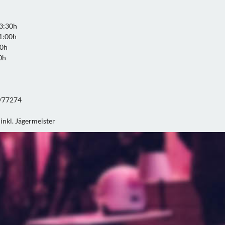
23:30h
01:00h
30h
0h
t/77274
inkl. Jägermeister