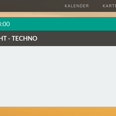
KALENDER
KART
3:00
T -
TECHNO