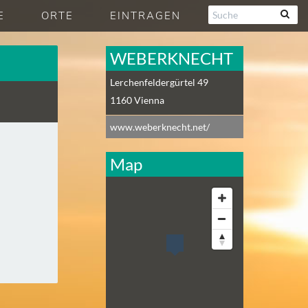
E
ORTE
EINTRAGEN
WEBERKNECHT
Lerchenfeldergürtel 49
1160
Vienna
www.weberknecht.net/
Map