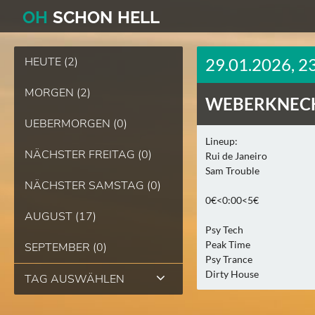
O
H
SCHO
N
HELL
HEUTE (2)
29.01.2026, 2
MORGEN (2)
WEBERKNECH
UEBERMORGEN (0)
Lineup:
NÄCHSTER FREITAG (0)
Rui de Janeiro
Sam Trouble
NÄCHSTER SAMSTAG (0)
0€<0:00<5€
AUGUST (17)
Psy Tech
Peak Time
SEPTEMBER (0)
Psy Trance
Dirty House
TAG AUSWÄHLEN