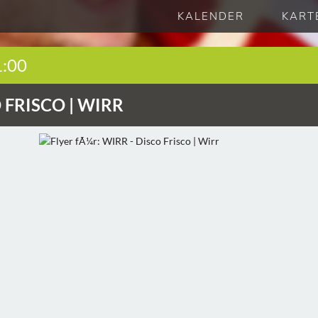
KALENDER
KART
1:00
 FRISCO | WIRR