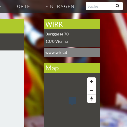
E
ORTE
EINTRAGEN
WIRR
Burggasse 70
1070
Vienna
www.wirr.at
Map