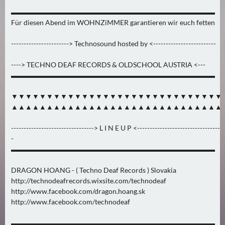
0
▬▬▬▬▬▬▬▬▬▬▬▬▬▬▬▬▬▬▬▬▬▬▬▬▬▬▬▬▬
)
Für diesen Abend im WOHNZiMMER garantieren wir euch fetten
-----------------------> Technosound hosted by <-------------------------
U
E
----> TECHNO DEAF RECORDS & OLDSCHOOL AUSTRIA <---
B
▬▬▬▬▬▬▬▬▬▬▬▬▬▬▬▬▬▬▬▬▬▬▬▬▬▬▬▬▬
E
R
▼▼▼▼▼▼▼▼▼▼▼▼▼▼▼▼▼▼▼▼▼▼▼▼▼▼▼▼▼▼
M
▲▲▲▲▲▲▲▲▲▲▲▲▲▲▲▲▲▲▲▲▲▲▲▲▲▲▲▲▲▲
O
---------------------------------> L I N E U P <---------------------------------
R
-
G
▬▬▬▬▬▬▬▬▬▬▬▬▬▬▬▬▬▬▬▬▬▬▬▬▬▬▬▬▬
E
N
DRAGON HOANG - ( Techno Deaf Records ) Slovakia
(
http://technodeafrecords.wixsite.com/technodeaf
0
http://www.facebook.com/dragon.hoang.sk
)
http://www.facebook.com/technodeaf
▬▬▬▬▬▬▬▬▬▬▬▬▬▬▬▬▬▬▬▬▬▬▬▬▬▬▬▬▬