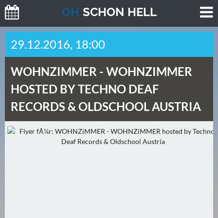
O
H
SCHO
N
HELL
H
29.12.2016, 18:00
E
U
WOHNZIMMER -
WOHNZIMMER
T
E
HOSTED BY TECHNO DEAF
(
RECORDS & OLDSCHOOL AUSTRIA
0
)
M
O
R
G
E
N
(