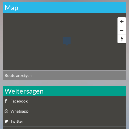
E
Map
R
(
0
)
Route anzeigen
Weitersagen
Facebook
Whatsapp
Twitter