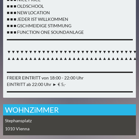
A
■ ■ ■ OLDSCHOOL
■ ■ ■ NEW LOCATION
U
■ ■ ■ JEDER IST WILLKOMMEN
G
■ ■ ■ GSCHMEIDIGE STIMMUNG
U
■ ■ ■ FUNCTION ONE SOUNDANLAGE
S
▬▬▬▬▬▬▬▬▬▬▬▬▬▬▬▬▬▬▬▬▬▬▬▬▬▬▬▬▬
T
(
▼▼▼▼▼▼▼▼▼▼▼▼▼▼▼▼▼▼▼▼▼▼▼▼▼▼▼▼▼▼
1
▲▲▲▲▲▲▲▲▲▲▲▲▲▲▲▲▲▲▲▲▲▲▲▲▲▲▲▲▲▲
7
▬▬▬▬▬▬▬▬▬▬▬▬▬▬▬▬▬▬▬▬▬▬▬▬▬▬▬▬▬
)
FREIER EINTRITT von 18:00 - 22:00 Uhr
EINTRITT ab 22:00 Uhr ► € 5,-
S
▬▬▬▬▬▬▬▬▬▬▬▬▬▬▬▬▬▬▬▬▬▬▬▬▬▬▬▬▬
E
P
WOHNZiMMER
T
E
Stephansplatz
M
1010
Vienna
B