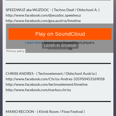
N
Ä
SPEEDWUZ aka WUZDOC - ( Techno Deaf / Oldschool A. )
C
http://www.facebook.com/djwuzdoc.speedwuz
H
http://www.facebook.com/goa.austria/timeline
S
T
E
R
F
R
E
▬▬▬▬▬▬▬▬▬▬▬▬▬▬▬▬▬▬▬▬▬▬▬▬▬▬▬▬▬
I
CHRISS ANDRES - ( Technoelement / Oldschool Austria )
T
http://www.facebook.com/Chriss-Andres-335950453169058
A
http://www.facebook.com/technoelement/timeline
G
http://www.facebook.com/markus.chriss
(
0
▬▬▬▬▬▬▬▬▬▬▬▬▬▬▬▬▬▬▬▬▬▬▬▬▬▬▬▬▬
)
MARIO RECOON - ( Klinik Room / Flow Festival )