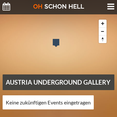
O
H
SCHO
N
HELL
AUSTRIA UNDERGROUND GALLERY
Keine zukünftigen Events eingetragen