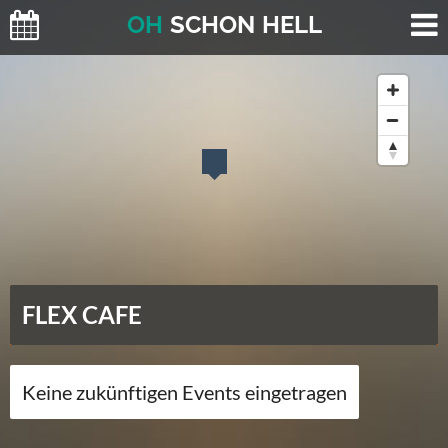
O
H
SCHO
N
HELL
FLEX CAFE
Keine zukünftigen Events eingetragen