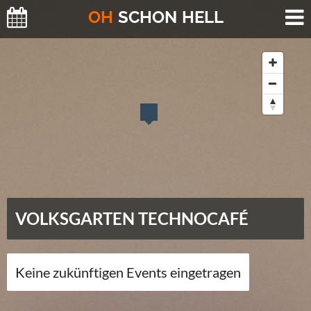
O
H
SCHO
N
HELL
VOLKSGARTEN TECHNOCAFÉ
Keine zukünftigen Events eingetragen