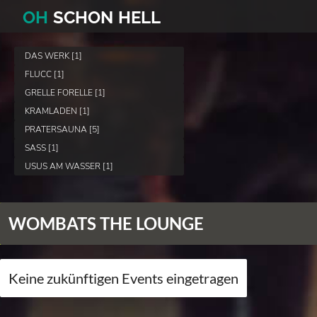
O
H
SCHO
N
HELL
DAS WERK [1]
FLUCC [1]
GRELLE FORELLE [1]
KRAMLADEN [1]
PRATERSAUNA [5]
SASS [1]
USUS AM WASSER [1]
WOMBATS THE LOUNGE
Keine zukünftigen Events eingetragen