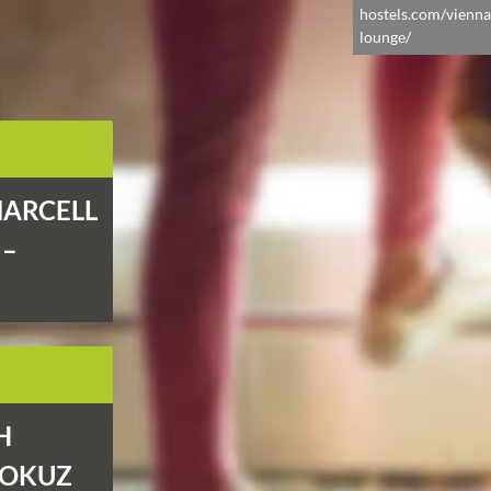
hostels.com/vienna
lounge/
MARCELL
 –
H
FOKUZ