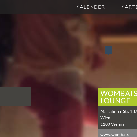
KALENDER
KART
WOMBATS
LOUNGE
Mariahilfer Str. 13
Wien
1100
Vienna
www.wombats-